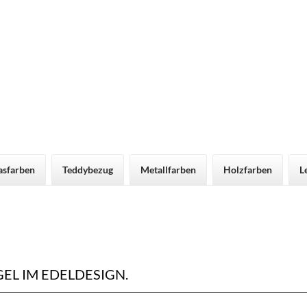
asfarben
Teddybezug
Metallfarben
Holzfarben
L
L IM EDELDESIGN.