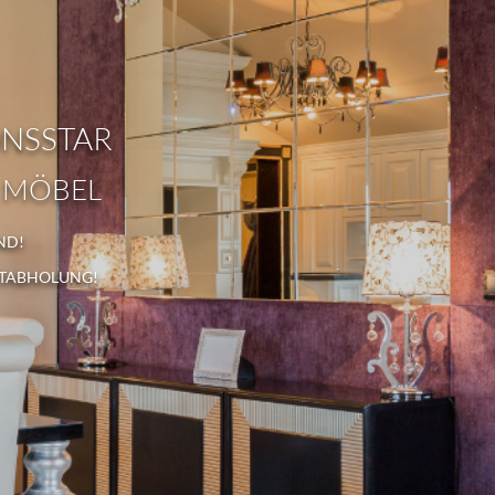
ONSSTAR
 MÖBEL
ND!
STABHOLUNG!