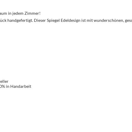
Traum in jedem Zimmer!
k handgefertigt. Dieser Spiegel Edeldesign ist mit wunderschönen, gesc
eller
00% in Handarbeit