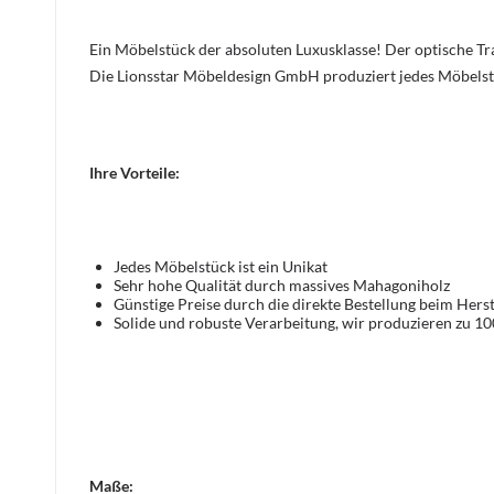
Ein Möbelstück der absoluten Luxusklasse! Der optische 
Die Lionsstar Möbeldesign GmbH produziert jedes Möbelstüc
Ihre Vorteile:
Jedes Möbelstück ist ein Unikat
Sehr hohe Qualität durch massives Mahagoniholz
Günstige Preise durch die direkte Bestellung beim Herst
Solide und robuste Verarbeitung, wir produzieren zu 1
Maße: