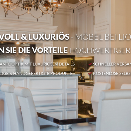
OLL & LUXURIÖS
- MÖBEL BEI LI
 SIE DIE VORTEILE
HOCHWERTIGER
NTE OPTIK MIT LUXURIÖSEN DETAILS
SCHNELLER VERSA
IGE & HANDGEFERTIGTE PRODUKTE
KOSTENLOSE SELB