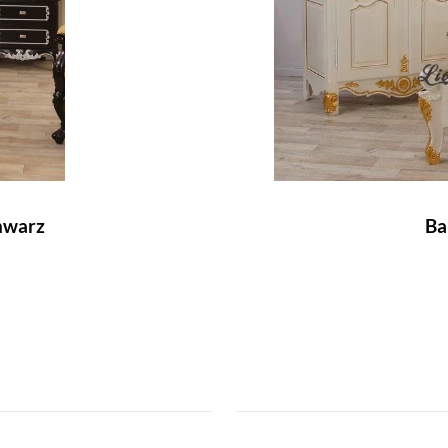
hwarz
Ba