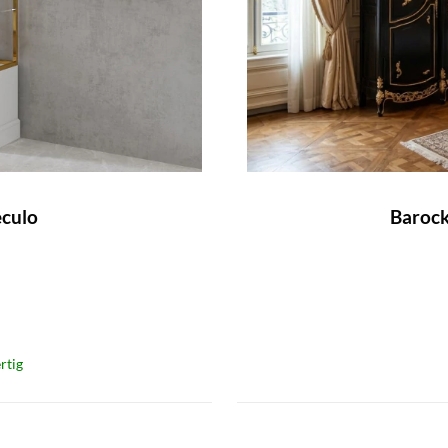
eculo
Barock
rtig