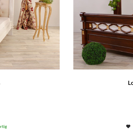
ß
L
rtig