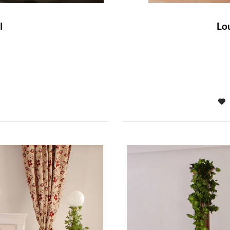
l
Lou