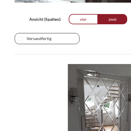
Ansicht (Spalten):
vier
zwei
Versandfertig