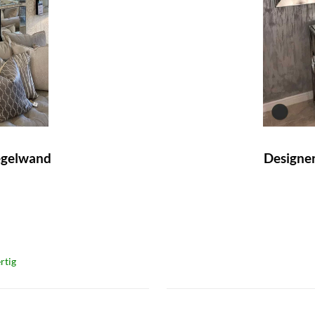
egelwand
Designe
rtig