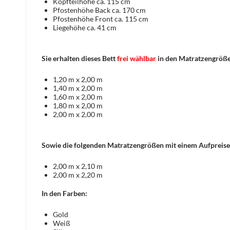
Kopfteilhöhe ca. 115 cm
Pfostenhöhe Back ca. 170 cm
Pfostenhöhe Front ca. 115 cm
Liegehöhe ca. 41 cm
Sie erhalten dieses Bett
frei wählbar
in den Matratzengröß
1,20 m x 2,00 m
1,40 m x 2,00 m
1,60 m x 2,00 m
1,80 m x 2,00 m
2,00 m x 2,00 m
Sowie die folgenden Matratzengrößen mit einem Aufpreise
2,00 m x 2,10 m
2,00 m x 2,20 m
In den Farben:
Gold
Weiß