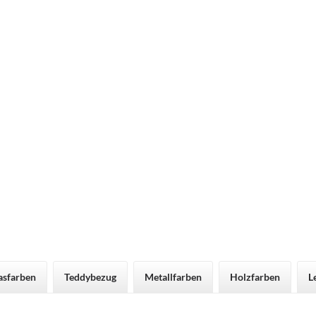
asfarben
Teddybezug
Metallfarben
Holzfarben
L