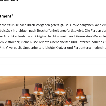
nament"
rbeit für Sie nach Ihren Vorgaben gefertigt. Bei Größenangaben kann ei
öbelstück individuell nach Beschaffenheit angefertigt wird. Die Farben d
r Grafikkarte etc.) vom Original leicht abweichen. Die meisten Waren be
n, Astlöcher, kleine Risse, leichte Unebenheiten und unterschiedliche 
ntik" veredelt. Unebenheiten, leichte Kratzer und Farbunterschiede sin