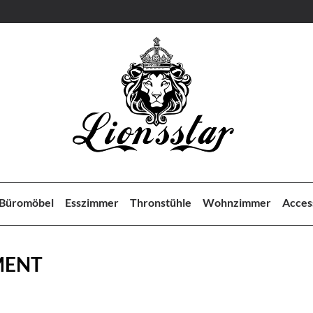
Büromöbel
Esszimmer
Thronstühle
Wohnzimmer
Acces
MENT