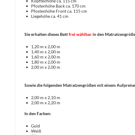
Kopfteilhöhe ca. 115 cm
Pfostenhöhe Back ca. 170 cm
Pfostenhöhe Front ca. 115 cm
Liegehöhe ca. 41 cm
Sie erhalten dieses Bett
frei wählbar
in den Matratzengröß
1,20 m x 2,00 m
1,40 m x 2,00 m
1,60 m x 2,00 m
1,80 m x 2,00 m
2,00 m x 2,00 m
Sowie die folgenden Matratzengrößen mit einem Aufpreise
2,00 m x 2,10 m
2,00 m x 2,20 m
In den Farben:
Gold
Weiß