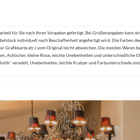
rbeit für Sie nach Ihren Vorgaben gefertigt. Bei Größenangaben kann ei
öbelstück individuell nach Beschaffenheit angefertigt wird. Die Farben d
r Grafikkarte etc.) vom Original leicht abweichen. Die meisten Waren be
n, Astlöcher, kleine Risse, leichte Unebenheiten und unterschiedliche 
ntik" veredelt. Unebenheiten, leichte Kratzer und Farbunterschiede sin