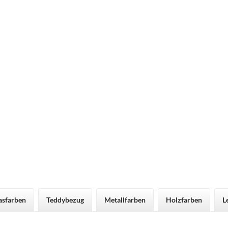
asfarben
Teddybezug
Metallfarben
Holzfarben
L