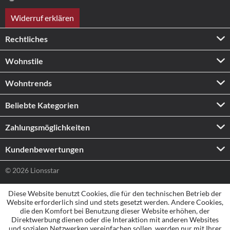
Widerruf erklären
Rechtliches
Wohnstile
Wohntrends
Beliebte Kategorien
Zahlungs­möglichkeiten
Kundenbewertungen
© 2026 Lionsstar
Diese Website benutzt Cookies, die für den technischen Betrieb der
Website erforderlich sind und stets gesetzt werden. Andere Cookies,
die den Komfort bei Benutzung dieser Website erhöhen, der
Direktwerbung dienen oder die Interaktion mit anderen Websites
und sozialen Netzwerken vereinfachen sollen, werden nur mit Ihrer