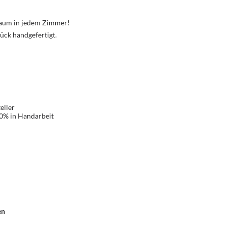
Traum in jedem Zimmer!
ück handgefertigt.
eller
00% in Handarbeit
en