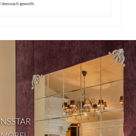
d demnach gewollt.
ONSSTAR
 MÖBEL