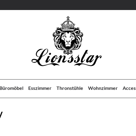
Büromöbel
Esszimmer
Thronstühle
Wohnzimmer
Acces
V