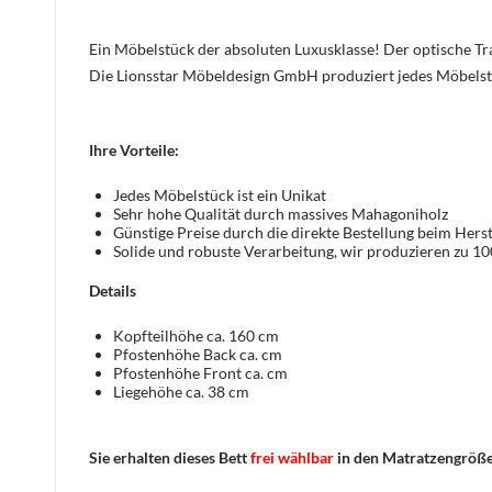
Ein Möbelstück der absoluten Luxusklasse! Der optische 
Die Lionsstar Möbeldesign GmbH produziert jedes Möbelst
Ihre Vorteile:
Jedes Möbelstück ist ein Unikat
Sehr hohe Qualität durch massives Mahagoniholz
Günstige Preise durch die direkte Bestellung beim Herst
Solide und robuste Verarbeitung, wir produzieren zu 1
Details
Kopfteilhöhe ca. 160 cm
Pfostenhöhe Back ca. cm
Pfostenhöhe Front ca. cm
Liegehöhe ca. 38 cm
Sie erhalten dieses Bett
frei wählbar
in den Matratzengröß