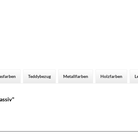
asfarben
Teddybezug
Metallfarben
Holzfarben
L
assiv"