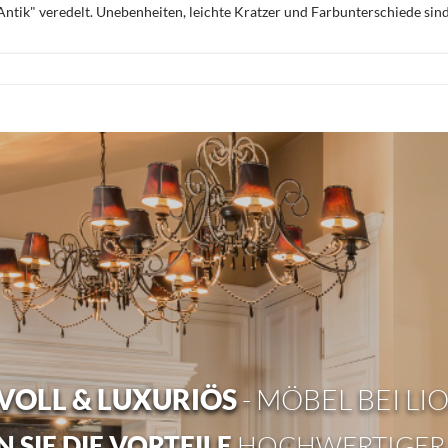
ntik" veredelt. Unebenheiten, leichte Kratzer und Farbunterschiede sin
OLL & LUXURIÖS
- MÖBEL BEI LI
 SIE DIE VORTEILE
HOCHWERTIGER