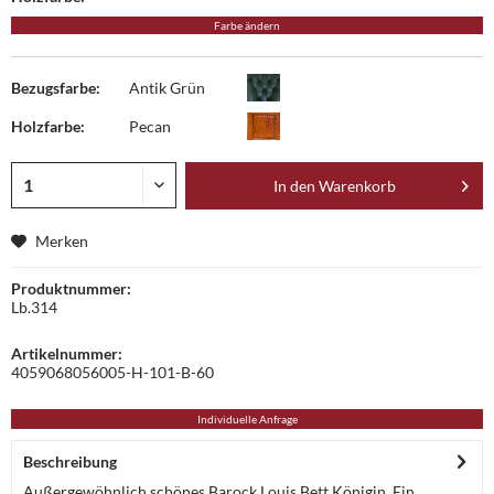
Farbe ändern
Bezugsfarbe:
Antik Grün
Holzfarbe:
Pecan
In den
Warenkorb
Merken
Produktnummer:
Lb.314
Artikelnummer:
4059068056005-H-101-B-60
Individuelle Anfrage
Beschreibung
Außergewöhnlich schönes Barock Louis Bett Königin. Ein