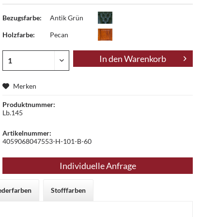
Bezugsfarbe:
Antik Grün
Holzfarbe:
Pecan
In den
Warenkorb
Merken
Produktnummer:
Lb.145
Artikelnummer:
4059068047553-H-101-B-60
Individuelle Anfrage
ederfarben
Stofffarben