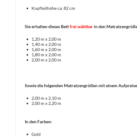
Kopfteilhöhe ca. 82 cm
Sie erhalten dieses Bett
frei wählbar
in den Matratzengröß
1,20 m x 2,00 m
1,40 m x 2,00 m
1,60 m x 2,00 m
1,80 m x 2,00 m
2,00 m x 2,00 m
Sowie die folgenden Matratzengrößen mit einem Aufpreise
2,00 m x 2,10 m
2,00 m x 2,20 m
In den Farben:
Gold