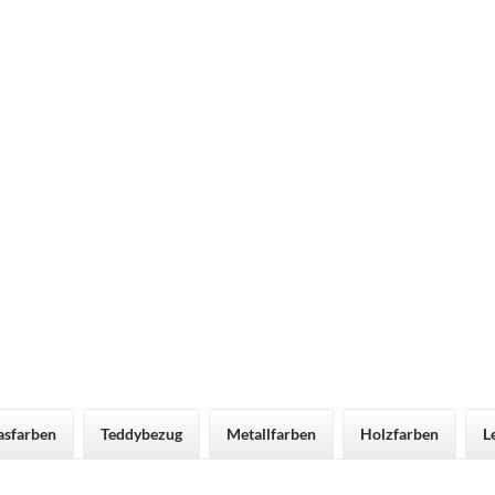
asfarben
Teddybezug
Metallfarben
Holzfarben
L