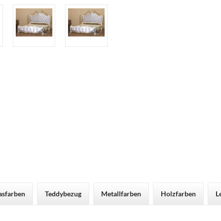
asfarben
Teddybezug
Metallfarben
Holzfarben
L