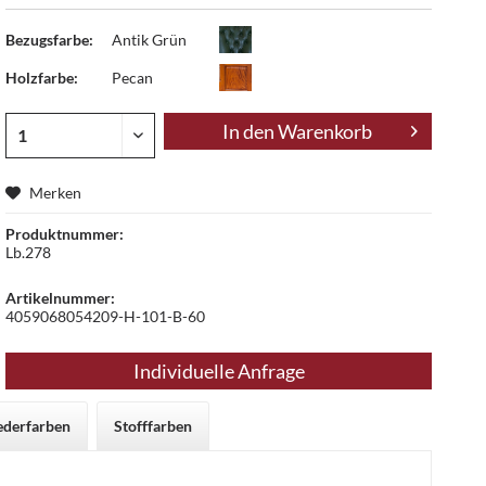
Bezugsfarbe:
Antik Grün
Holzfarbe:
Pecan
In den
Warenkorb
Merken
Produktnummer:
Lb.278
Artikelnummer:
4059068054209-H-101-B-60
Individuelle Anfrage
ederfarben
Stofffarben