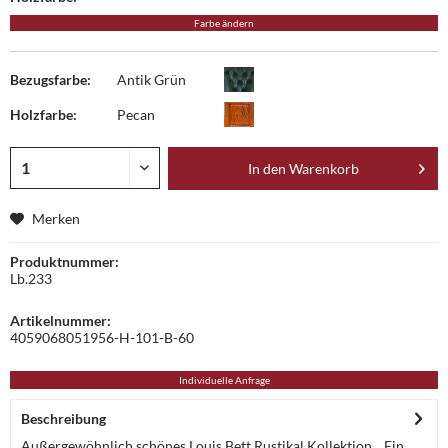
Farbe ändern
Bezugsfarbe:
Antik Grün
Holzfarbe:
Pecan
In den
Warenkorb
Merken
Produktnummer:
Lb.233
Artikelnummer:
4059068051956-H-101-B-60
Individuelle Anfrage
Beschreibung
Außergewöhnlich schönes Louis Bett Rustikal Kollektion. Ein