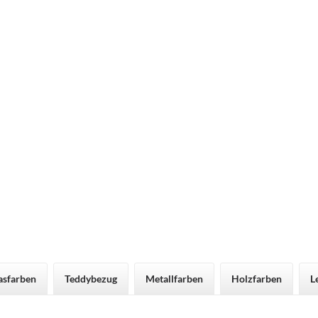
asfarben
Teddybezug
Metallfarben
Holzfarben
L