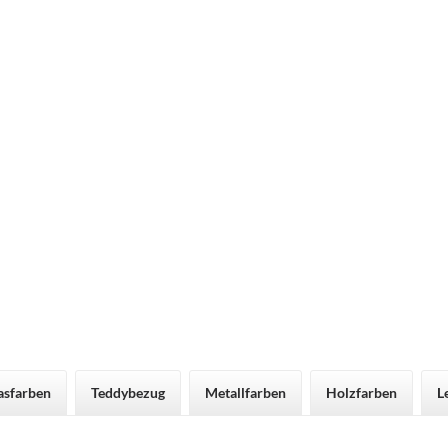
asfarben
Teddybezug
Metallfarben
Holzfarben
L