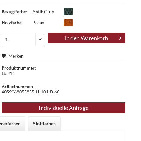
Bezugsfarbe:
Antik Grün
Holzfarbe:
Pecan
In den
Warenkorb
Merken
Produktnummer:
Lb.311
Artikelnummer:
4059068055855-H-101-B-60
Individuelle Anfrage
ederfarben
Stofffarben