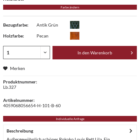
Farbe ändern
Bezugsfarbe:
Antik Grün
Holzfarbe:
Pecan
In den
Warenkorb
Merken
Produktnummer:
Lb.327
Artikelnummer:
4059068056654-H-101-B-60
Individuelle Anfrage
Beschreibung
Außergewöhnlich schönes Rokoko Louis Bett Lila. Ein