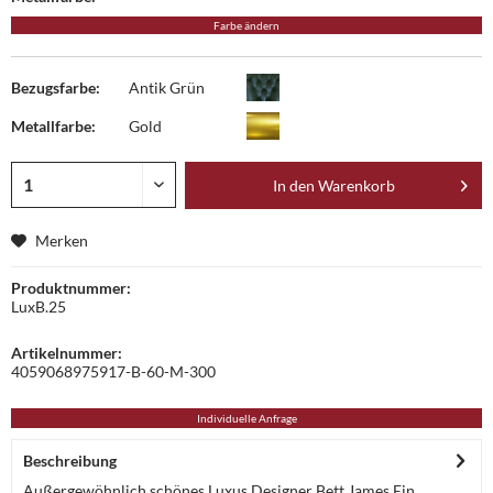
Farbe ändern
Bezugsfarbe:
Antik Grün
Metallfarbe:
Gold
In den
Warenkorb
Merken
Produktnummer:
LuxB.25
Artikelnummer:
4059068975917-B-60-M-300
Individuelle Anfrage
Beschreibung
Außergewöhnlich schönes Luxus Designer Bett James Ein