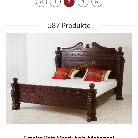
1
2
3
587
Empire Bett Massivholz-Mahagoni