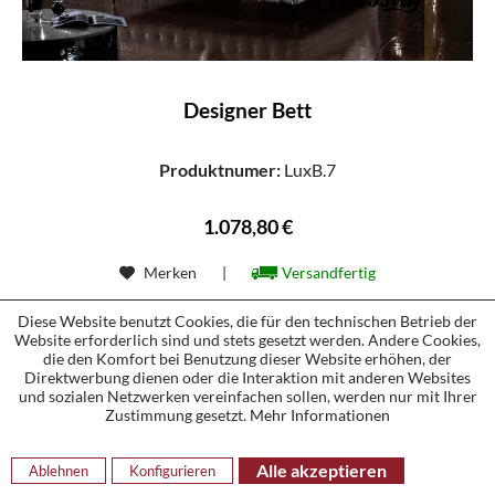
Designer Bett
Produktnumer:
LuxB.7
1.078,80 €
Merken
|
Versandfertig
Diese Website benutzt Cookies, die für den technischen Betrieb der
Website erforderlich sind und stets gesetzt werden. Andere Cookies,
2
1
3
die den Komfort bei Benutzung dieser Website erhöhen, der
Direktwerbung dienen oder die Interaktion mit anderen Websites
Seite
2
von
25
und sozialen Netzwerken vereinfachen sollen, werden nur mit Ihrer
Zustimmung gesetzt.
Mehr Informationen
Alle akzeptieren
Ablehnen
Konfigurieren
Ein jener Rückzugsort im Zuhause ist meistens das