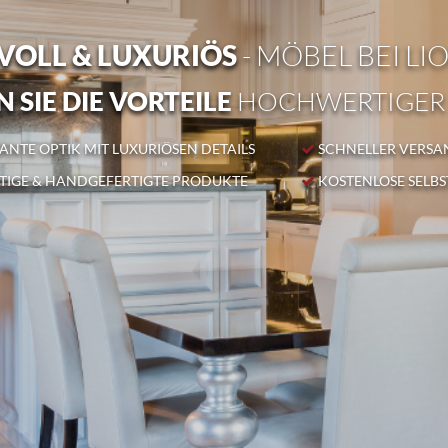
OLL & LUXURIÖS
- MÖBEL BEI LI
 SIE DIE VORTEILE
HOCHWERTIGER
NTE OPTIK MIT LUXURIÖSEN DETAILS
SCHNELLER VERSA
IGE & HANDGEFERTIGTE PRODUKTE
KOSTENLOSE SELB