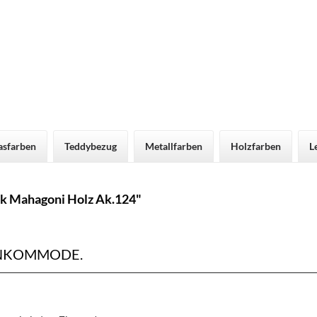
asfarben
Teddybezug
Metallfarben
Holzfarben
L
k Mahagoni Holz Ak.124"
NKOMMODE.