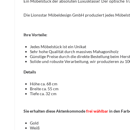
Ein Möbelstück der absoluten Luxusklasse! Der optische 
Die Lionsstar Möbeldesign GmbH produziert jedes Möbelst
Ihre Vorteile:
Jedes Möbelstück ist ein Unikat
Sehr hohe Qualität durch massives Mahagoniholz
Günstige Preise durch die direkte Bestellung beim Herst
Solide und robuste Verarbeitung, wir produzieren zu 1
Details
Höhe ca. 68 cm
Breite ca. 55 cm
Tiefe ca. 32 cm
Sie erhalten diese Aktenkommode
frei wählbar
in den Farb
Gold
Weiß