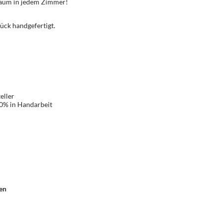
Traum in jedem Zimmer!
ück handgefertigt.
eller
00% in Handarbeit
en