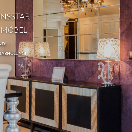
ONSSTAR
 MÖBEL
ND!
STABHOLUNG!