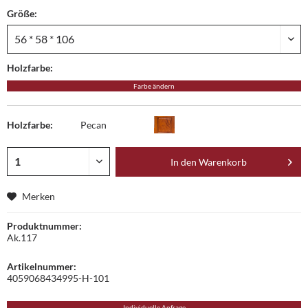
Größe:
Holzfarbe:
Farbe ändern
Holzfarbe:
Pecan
In den
Warenkorb
Merken
Produktnummer:
Ak.117
Artikelnummer:
4059068434995-H-101
Individuelle Anfrage