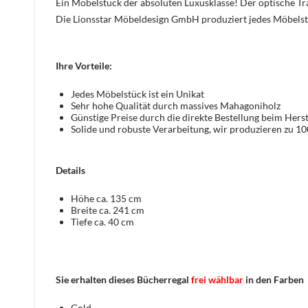
Ein Möbelstück der absoluten Luxusklasse! Der optische 
Die Lionsstar Möbeldesign GmbH produziert jedes Möbelst
Ihre Vorteile:
Jedes Möbelstück ist ein Unikat
Sehr hohe Qualität durch massives Mahagoniholz
Günstige Preise durch die direkte Bestellung beim Herst
Solide und robuste Verarbeitung, wir produzieren zu 1
Details
Höhe ca. 135 cm
Breite ca. 241 cm
Tiefe ca. 40 cm
Sie erhalten dieses Bücherregal
frei wählbar
in den Farben
Gold