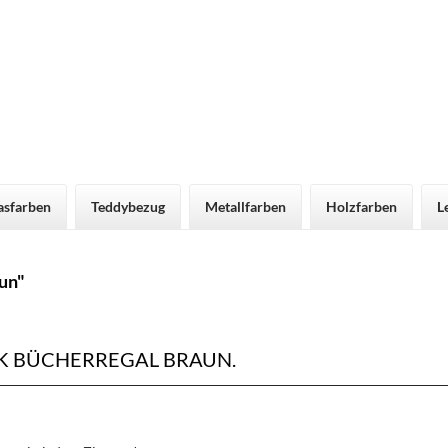
asfarben
Teddybezug
Metallfarben
Holzfarben
L
un"
 BÜCHERREGAL BRAUN.