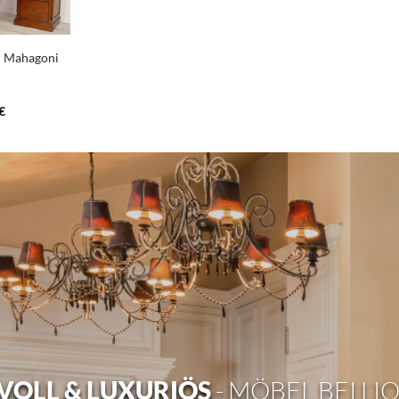
l Mahagoni
€
OLL & LUXURIÖS
- MÖBEL BEI LI