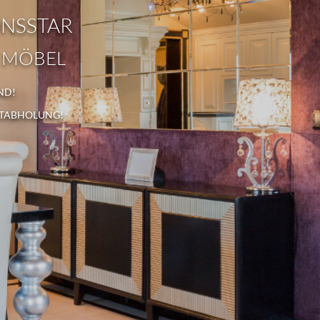
ONSSTAR
 MÖBEL
ND!
STABHOLUNG!