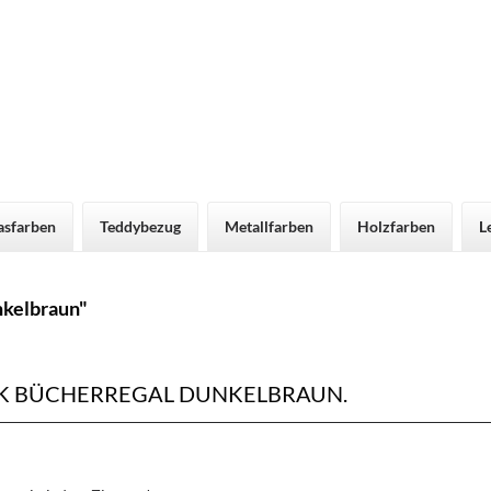
asfarben
Teddybezug
Metallfarben
Holzfarben
L
nkelbraun"
K BÜCHERREGAL DUNKELBRAUN.