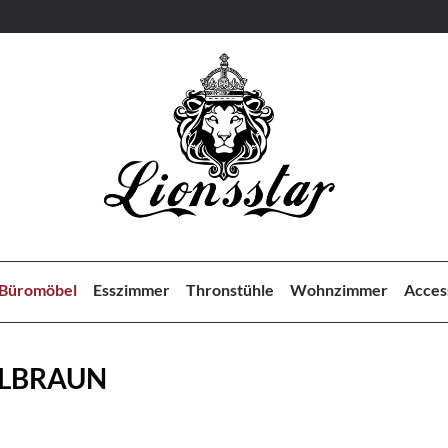
Büromöbel
Esszimmer
Thronstühle
Wohnzimmer
Acces
ELBRAUN