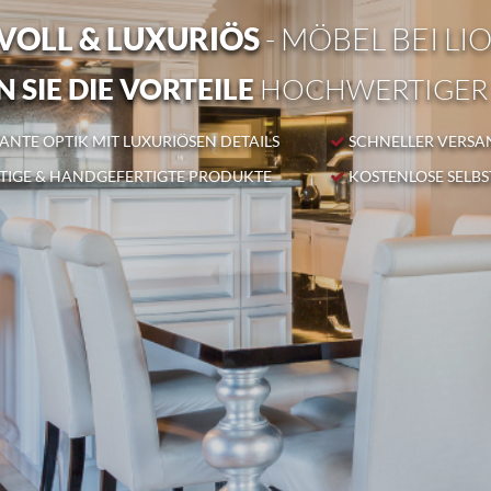
OLL & LUXURIÖS
- MÖBEL BEI LI
 SIE DIE VORTEILE
HOCHWERTIGER
NTE OPTIK MIT LUXURIÖSEN DETAILS
SCHNELLER VERSA
IGE & HANDGEFERTIGTE PRODUKTE
KOSTENLOSE SELB