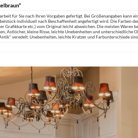
elbraun"
rbeit für Sie nach Ihren Vorgaben gefertigt. Bei Größenangaben kann ei
öbelstück individuell nach Beschaffenheit angefertigt wird. Die Farben d
r Grafikkarte etc.) vom Original leicht abweichen. Die meisten Waren be
n, Astlöcher, kleine Risse, leichte Unebenheiten und unterschiedliche 
ntik" veredelt. Unebenheiten, leichte Kratzer und Farbunterschiede sin