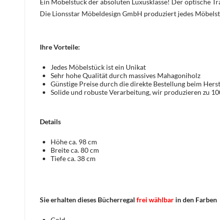
Ein Möbelstück der absoluten Luxusklasse! Der optische 
Die Lionsstar Möbeldesign GmbH produziert jedes Möbelst
Ihre Vorteile:
Jedes Möbelstück ist ein Unikat
Sehr hohe Qualität durch massives Mahagoniholz
Günstige Preise durch die direkte Bestellung beim Herst
Solide und robuste Verarbeitung, wir produzieren zu 1
Details
Höhe ca. 98 cm
Breite ca. 80 cm
Tiefe ca. 38 cm
Sie erhalten dieses Bücherregal
frei wählbar
in den Farben
Gold