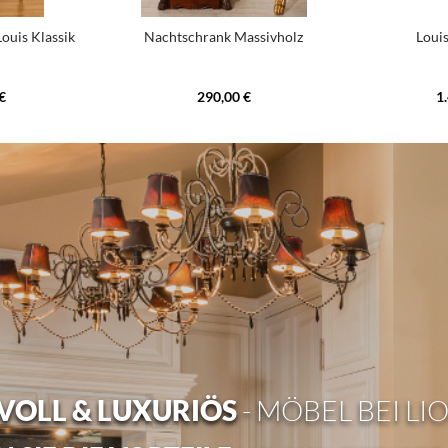
Louis Klassik
Nachtschrank Massivholz
Loui
€
290,00 €
1
OLL & LUXURIÖS
- MÖBEL BEI LI