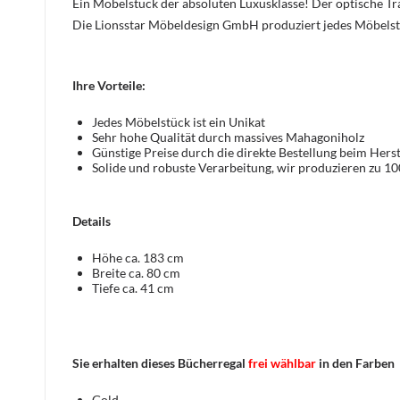
Ein Möbelstück der absoluten Luxusklasse! Der optische 
Die Lionsstar Möbeldesign GmbH produziert jedes Möbelst
Ihre Vorteile:
Jedes Möbelstück ist ein Unikat
Sehr hohe Qualität durch massives Mahagoniholz
Günstige Preise durch die direkte Bestellung beim Herst
Solide und robuste Verarbeitung, wir produzieren zu 1
Details
Höhe ca. 183 cm
Breite ca. 80 cm
Tiefe ca. 41 cm
Sie erhalten dieses Bücherregal
frei wählbar
in den Farben
Gold