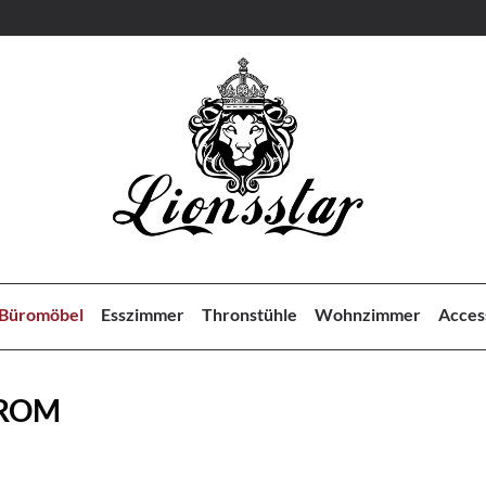
Büromöbel
Esszimmer
Thronstühle
Wohnzimmer
Acces
 ROM