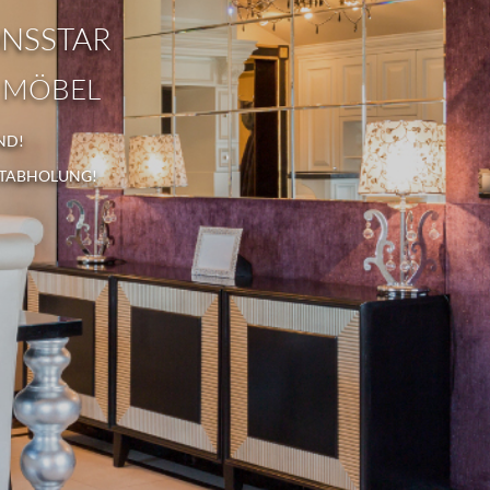
ONSSTAR
 MÖBEL
ND!
STABHOLUNG!