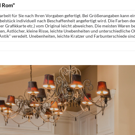
l Rom"
rbeit für Sie nach Ihren Vorgaben gefertigt. Bei Größenangaben kann ei
öbelstück individuell nach Beschaffenheit angefertigt wird. Die Farben d
r Grafikkarte etc.) vom Original leicht abweichen. Die meisten Waren be
n, Astlöcher, kleine Risse, leichte Unebenheiten und unterschiedliche 
ntik" veredelt. Unebenheiten, leichte Kratzer und Farbunterschiede sin