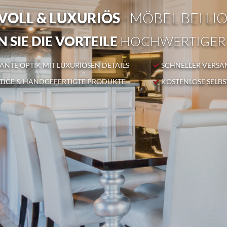
OLL & LUXURIÖS
- MÖBEL BEI LI
 SIE DIE VORTEILE
HOCHWERTIGER
NTE OPTIK MIT LUXURIÖSEN DETAILS
SCHNELLER VERSA
IGE & HANDGEFERTIGTE PRODUKTE
KOSTENLOSE SELB