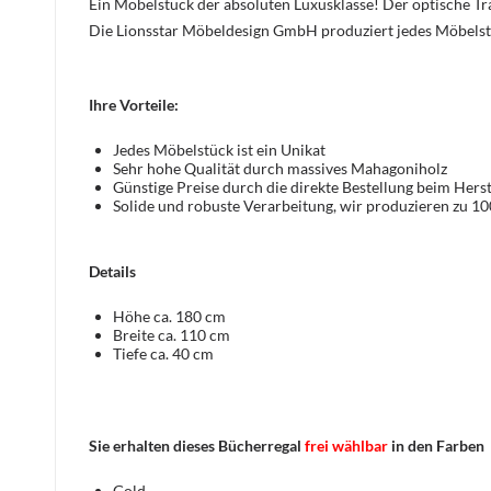
Ein Möbelstück der absoluten Luxusklasse! Der optische 
Die Lionsstar Möbeldesign GmbH produziert jedes Möbelst
Ihre Vorteile:
Jedes Möbelstück ist ein Unikat
Sehr hohe Qualität durch massives Mahagoniholz
Günstige Preise durch die direkte Bestellung beim Herst
Solide und robuste Verarbeitung, wir produzieren zu 1
Details
Höhe ca. 180 cm
Breite ca. 110 cm
Tiefe ca. 40 cm
Sie erhalten dieses Bücherregal
frei wählbar
in den Farben
Gold