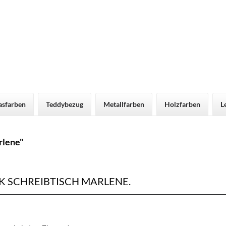
asfarben
Teddybezug
Metallfarben
Holzfarben
L
rlene"
 SCHREIBTISCH MARLENE.