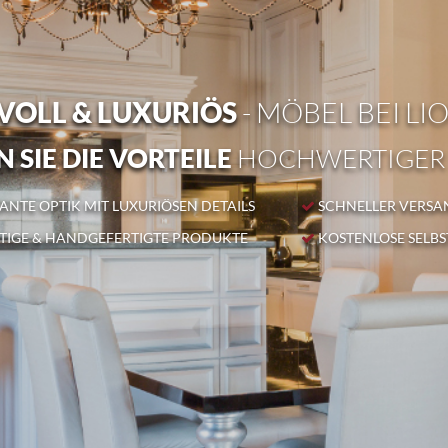
OLL & LUXURIÖS
- MÖBEL BEI LI
 SIE DIE VORTEILE
HOCHWERTIGER
NTE OPTIK MIT LUXURIÖSEN DETAILS
SCHNELLER VERSA
IGE & HANDGEFERTIGTE PRODUKTE
KOSTENLOSE SELB