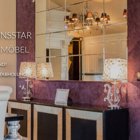
ONSSTAR
 MÖBEL
ND!
STABHOLUNG!