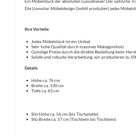
Ein Möbelstück der absoluten Luxusklasse! Der optische 
Die Lionsstar Möbeldesign GmbH produziert jedes Möbelst
Ihre Vorteile:
Jedes Möbelstück ist ein Unikat
Sehr hohe Qualität durch massives Mahagoniholz
Günstige Preise durch die direkte Bestellung beim Herst
Solide und robuste Verarbeitung, wir produzieren zu 1
Details
Höhe ca. 76 cm
Breite ca. 130 cm
Tiefe ca. 63 cm
Sitz Höhe ca. 56 cm (bis Tischplatte)
Sitz Breite ca. 57 cm (Tischbein bis Tischbein)