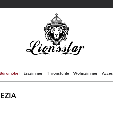
Büromöbel
Esszimmer
Thronstühle
Wohnzimmer
Acces
NEZIA