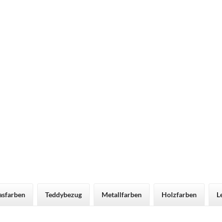
asfarben
Teddybezug
Metallfarben
Holzfarben
L