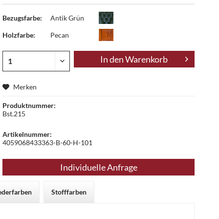
Bezugsfarbe:
Antik Grün
Holzfarbe:
Pecan
In den
Warenkorb
Merken
Produktnummer:
Bst.215
Artikelnummer:
4059068433363-B-60-H-101
Individuelle Anfrage
ederfarben
Stofffarben