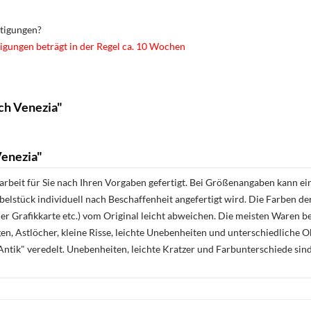
rtigungen?
igungen beträgt in der Regel ca. 10 Wochen
ch Venezia"
Venezia"
rbeit für Sie nach Ihren Vorgaben gefertigt. Bei Größenangaben kann ei
öbelstück individuell nach Beschaffenheit angefertigt wird. Die Farben d
r Grafikkarte etc.) vom Original leicht abweichen. Die meisten Waren be
n, Astlöcher, kleine Risse, leichte Unebenheiten und unterschiedliche 
ntik" veredelt. Unebenheiten, leichte Kratzer und Farbunterschiede sin