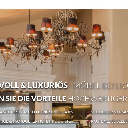
OLL & LUXURIÖS
- MÖBEL BEI LI
 SIE DIE VORTEILE
HOCHWERTIGER
NTE OPTIK MIT LUXURIÖSEN DETAILS
SCHNELLER VERSA
IGE & HANDGEFERTIGTE PRODUKTE
KOSTENLOSE SELB