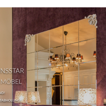
ONSSTAR
 MÖBEL
ND!
STABHOLUNG!