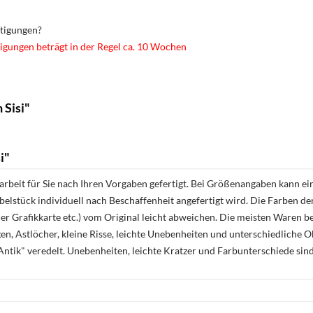
rtigungen?
igungen beträgt in der Regel ca. 10 Wochen
 Sisi"
i"
rbeit für Sie nach Ihren Vorgaben gefertigt. Bei Größenangaben kann ei
öbelstück individuell nach Beschaffenheit angefertigt wird. Die Farben d
r Grafikkarte etc.) vom Original leicht abweichen. Die meisten Waren be
n, Astlöcher, kleine Risse, leichte Unebenheiten und unterschiedliche 
ntik" veredelt. Unebenheiten, leichte Kratzer und Farbunterschiede sin