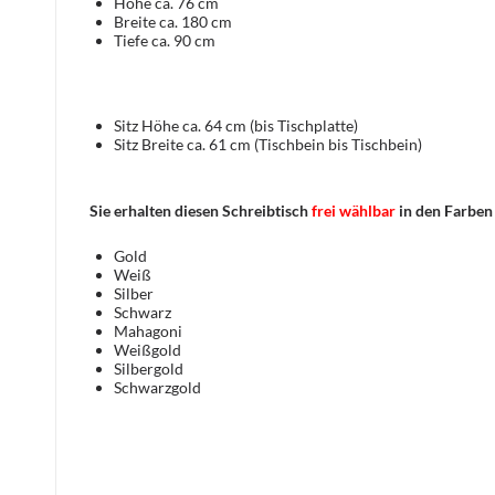
Höhe ca. 76 cm
Breite ca. 180 cm
Tiefe ca. 90 cm
Sitz Höhe ca. 64 cm (bis Tischplatte)
Sitz Breite ca. 61 cm (Tischbein bis Tischbein)
Sie erhalten diesen Schreibtisch
frei wählbar
in den Farben
Gold
Weiß
Silber
Schwarz
Mahagoni
Weißgold
Silbergold
Schwarzgold