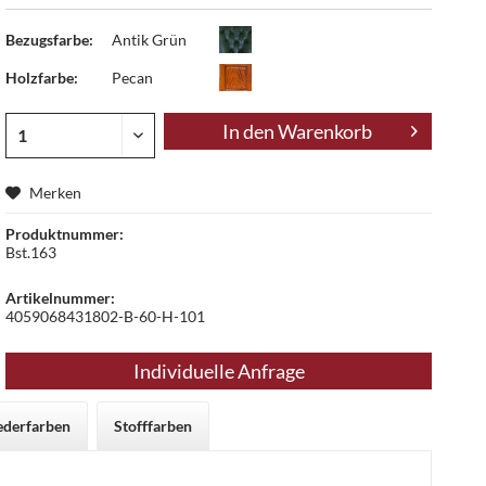
Bezugsfarbe:
Antik Grün
Holzfarbe:
Pecan
In den
Warenkorb
Merken
Produktnummer:
Bst.163
Artikelnummer:
4059068431802-B-60-H-101
Individuelle Anfrage
ederfarben
Stofffarben