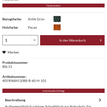
Farbe ändern
Bezugsfarbe:
Antik Grün
Holzfarbe:
Pecan
In den
Warenkorb
Merken
Produktnummer:
BSt.13
Artikelnummer:
4059068411088-B-60-H-101
Individuelle Anfrage
Beschreibung
Außergewöhnlich schöner Schreibtisch aus Naturholz. Ein