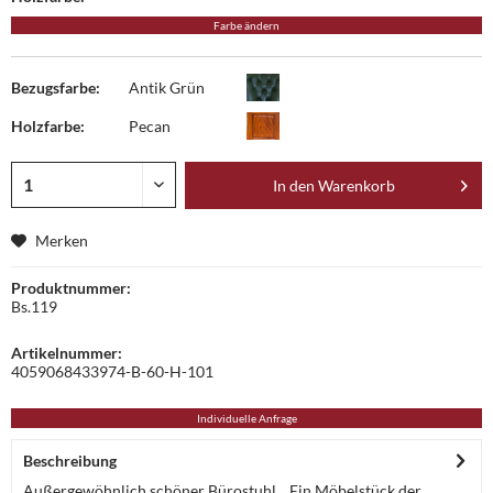
Farbe ändern
Bezugsfarbe:
Antik Grün
Holzfarbe:
Pecan
In den
Warenkorb
Merken
Produktnummer:
Bs.119
Artikelnummer:
4059068433974-B-60-H-101
Individuelle Anfrage
Beschreibung
Außergewöhnlich schöner Bürostuhl. Ein Möbelstück der