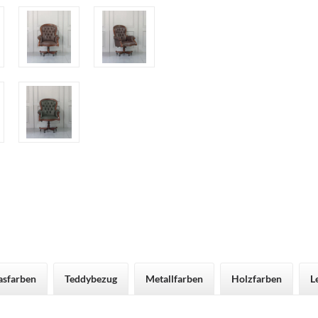
asfarben
Teddybezug
Metallfarben
Holzfarben
L