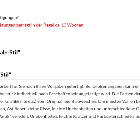
rtigungen?
igungen beträgt in der Regel ca. 10 Wochen
le-Stil"
Stil"
rbeit für Sie nach Ihren Vorgaben gefertigt. Bei Größenangaben kann ei
öbelstück individuell nach Beschaffenheit angefertigt wird. Die Farben d
r Grafikkarte etc.) vom Original leicht abweichen. Die meisten Waren be
n, Astlöcher, kleine Risse, leichte Unebenheiten und unterschiedliche 
ntik" veredelt. Unebenheiten, leichte Kratzer und Farbunterschiede sin