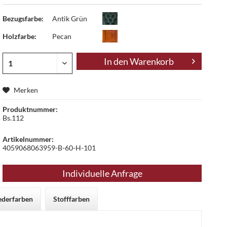
Bezugsfarbe:
Antik Grün
Holzfarbe:
Pecan
In den
Warenkorb
Merken
Produktnummer:
Bs.112
Artikelnummer:
4059068063959-B-60-H-101
Individuelle Anfrage
ederfarben
Stofffarben