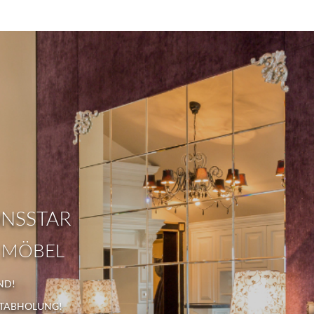
ONSSTAR
 MÖBEL
ND!
STABHOLUNG!