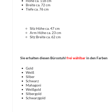
Höhe ca. 118 cm
Breite ca. 72 cm
Tiefe ca. 76 cm
Sitz Höhe ca. 47 cm
Arm Höhe ca. 23 cm
Sitz Breite ca. 62 cm
Sie erhalten diesen Bürostuhl
frei wählbar
in den Farben
Gold
Weiß
Silber
Schwarz
Mahagoni
Weißgold
Silbergold
Schwarzgold