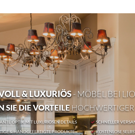
OLL & LUXURIÖS
- MÖBEL BEI LI
 SIE DIE VORTEILE
HOCHWERTIGER
NTE OPTIK MIT LUXURIÖSEN DETAILS
SCHNELLER VERSA
IGE & HANDGEFERTIGTE PRODUKTE
KOSTENLOSE SELB