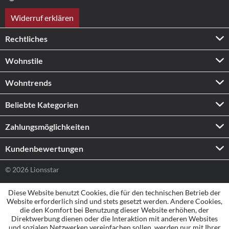
Widerruf erklären
Rechtliches
Wohnstile
Wohntrends
Beliebte Kategorien
Zahlungs­möglichkeiten
Kundenbewertungen
© 2026 Lionsstar
Diese Website benutzt Cookies, die für den technischen Betrieb der
Website erforderlich sind und stets gesetzt werden. Andere Cookies,
die den Komfort bei Benutzung dieser Website erhöhen, der
Direktwerbung dienen oder die Interaktion mit anderen Websites
und sozialen Netzwerken vereinfachen sollen, werden nur mit Ihrer