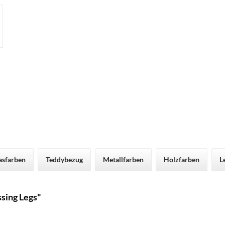
asfarben
Teddybezug
Metallfarben
Holzfarben
L
sing Legs"