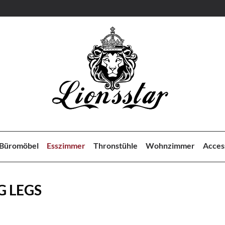
Büromöbel
Esszimmer
Thronstühle
Wohnzimmer
Acces
G LEGS