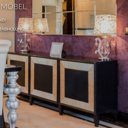
 MÖBEL
ND!
STABHOLUNG!