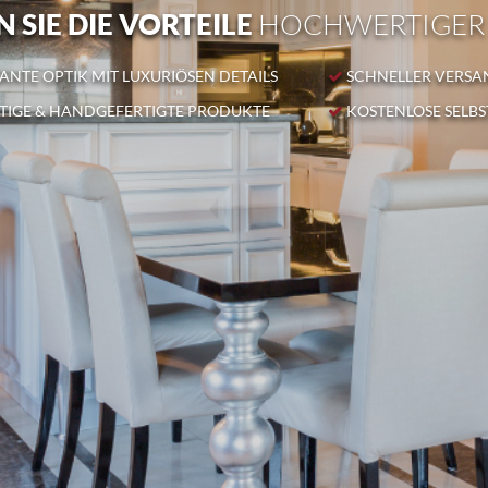
 SIE DIE VORTEILE
HOCHWERTIGER
NTE OPTIK MIT LUXURIÖSEN DETAILS
SCHNELLER VERSA
IGE & HANDGEFERTIGTE PRODUKTE
KOSTENLOSE SELB