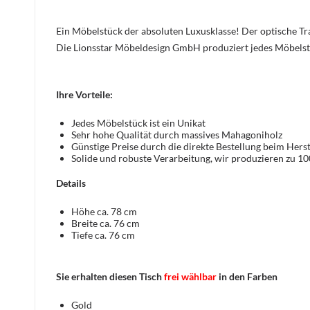
Ein Möbelstück der absoluten Luxusklasse! Der optische 
Die Lionsstar Möbeldesign GmbH produziert jedes Möbelst
Ihre Vorteile:
Jedes Möbelstück ist ein Unikat
Sehr hohe Qualität durch massives Mahagoniholz
Günstige Preise durch die direkte Bestellung beim Herst
Solide und robuste Verarbeitung, wir produzieren zu 1
Details
Höhe ca. 78 cm
Breite ca. 76 cm
Tiefe ca. 76 cm
Sie erhalten diesen Tisch
frei wählbar
in den Farben
Gold