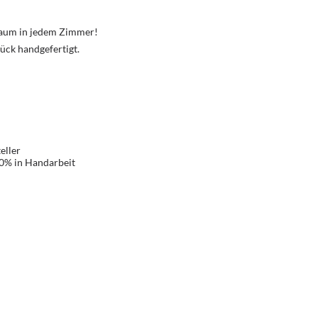
Traum in jedem Zimmer!
ück handgefertigt.
eller
00% in Handarbeit