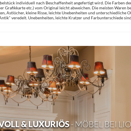
öbelstück individuell nach Beschaffenheit angefertigt wird. Die Farben d
r Grafikkarte etc.) vom Original leicht abweichen. Die meisten Waren be
n, Astlöcher, kleine Risse, leichte Unebenheiten und unterschiedliche 
ntik" veredelt. Unebenheiten, leichte Kratzer und Farbunterschiede sin
OLL & LUXURIÖS
- MÖBEL BEI LI