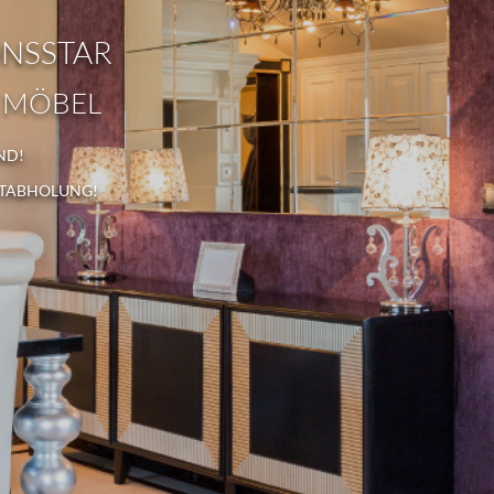
ONSSTAR
 MÖBEL
ND!
STABHOLUNG!