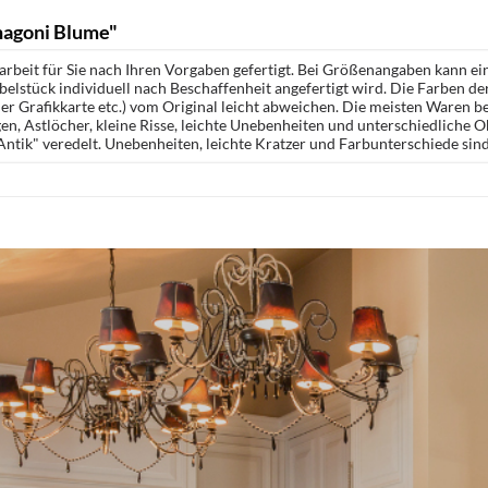
hagoni Blume"
rbeit für Sie nach Ihren Vorgaben gefertigt. Bei Größenangaben kann ei
öbelstück individuell nach Beschaffenheit angefertigt wird. Die Farben d
r Grafikkarte etc.) vom Original leicht abweichen. Die meisten Waren be
n, Astlöcher, kleine Risse, leichte Unebenheiten und unterschiedliche 
ntik" veredelt. Unebenheiten, leichte Kratzer und Farbunterschiede sin