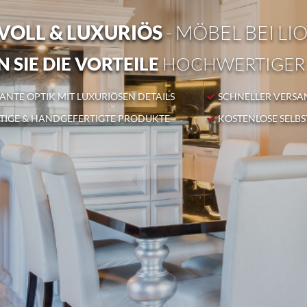
OLL & LUXURIÖS
- MÖBEL BEI LI
 SIE DIE VORTEILE
HOCHWERTIGER
NTE OPTIK MIT LUXURIÖSEN DETAILS
SCHNELLER VERSA
IGE & HANDGEFERTIGTE PRODUKTE
KOSTENLOSE SELB