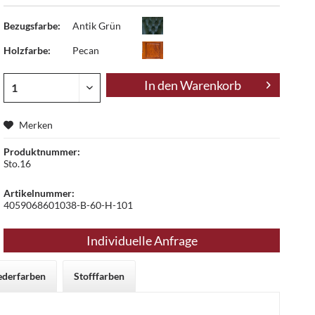
Bezugsfarbe:
Antik Grün
Holzfarbe:
Pecan
In den
Warenkorb
Merken
Produktnummer:
Sto.16
Artikelnummer:
4059068601038-B-60-H-101
Individuelle Anfrage
ederfarben
Stofffarben