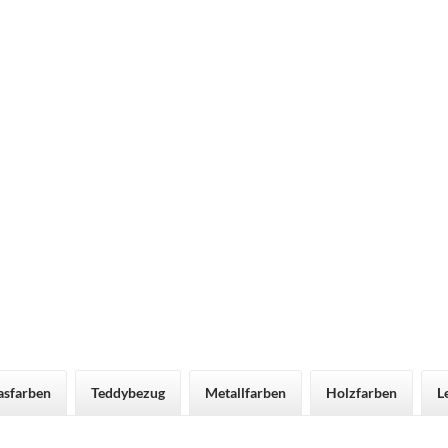
asfarben
Teddybezug
Metallfarben
Holzfarben
L