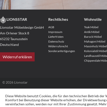
LIONSSTAR
Rechtliches
Wohnstile
Lionsstar Möbeldesign GmbH
AGB
Teak Möbel
Impressum
Antik Möbel
Am Orlener Stock 8
Lieferfristen
Barock Möbel
65232 Taunusstein
Datenschutz
Mahagoni Möbel
Deutschland
Widerrufsrecht
Massivholz Möbel
Sonderanfertigungen
Kolonialstil Möbel
Landhausstil Möb
Widerruf erklären
Chippendale Möb
© 2026 Lionsstar
Diese Website benutzt Cookies, die für den technischen Betrieb der W
Komfort bei Benutzung dieser Website erhöhen, der Direktwerbung d
vereinfachen sollen, werden nur mit Ihrer Zustimmung gesetzt.
Mehr