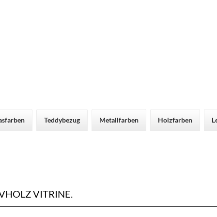
asfarben
Teddybezug
Metallfarben
Holzfarben
L
HOLZ VITRINE.