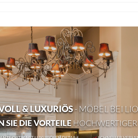
OLL & LUXURIÖS
- MÖBEL BEI LI
 SIE DIE VORTEILE
HOCHWERTIGER
NTE OPTIK MIT LUXURIÖSEN DETAILS
SCHNELLER VERSA