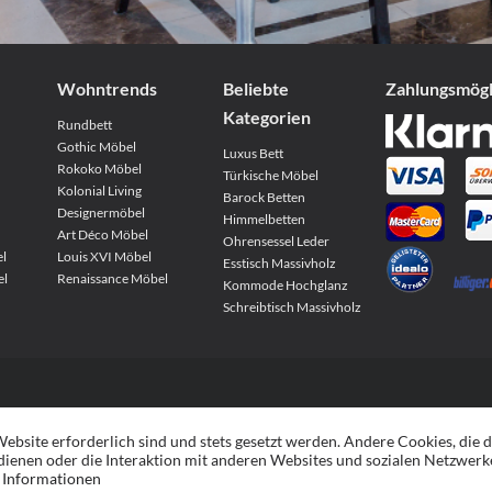
Wohntrends
Beliebte
Zahlungs­mög
Kategorien
Rundbett
Gothic Möbel
Luxus Bett
Rokoko Möbel
Türkische Möbel
Kolonial Living
Barock Betten
Designermöbel
Himmelbetten
Art Déco Möbel
Ohrensessel Leder
el
Louis XVI Möbel
Esstisch Massivholz
el
Renaissance Möbel
Kommode Hochglanz
Schreibtisch Massivholz
ebsite erforderlich sind und stets gesetzt werden. Andere Cookies, die 
ienen oder die Interaktion mit anderen Websites und sozialen Netzwerk
 Informationen