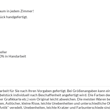
Traum in jedem Zimmer!
ück handgefertigt.
eller
00% in Handarbeit
rbeit für Sie nach Ihren Vorgaben gefertigt. Bei Größenangaben kann ei
öbelstück individuell nach Beschaffenheit angefertigt wird. Die Farben d
r Grafikkarte etc.) vom Original leicht abweichen. Die meisten Waren be
n, Astlöcher, kleine Risse, leichte Unebenheiten und unterschiedliche 
ntik" veredelt. Unebenheiten, leichte Kratzer und Farbunterschiede sin