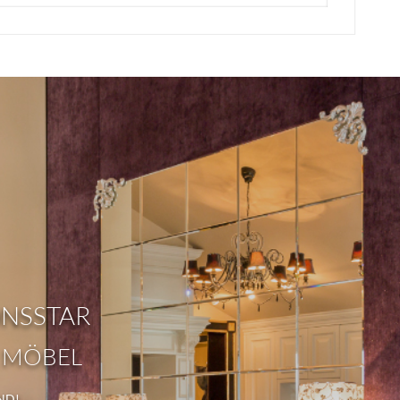
ONSSTAR
 MÖBEL
ND!