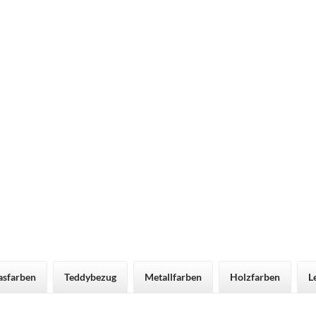
asfarben
Teddybezug
Metallfarben
Holzfarben
L