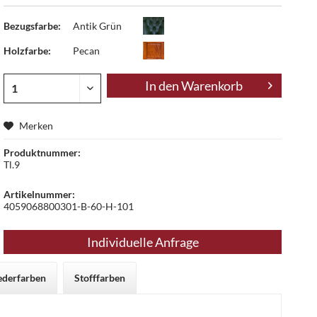
Bezugsfarbe:
Antik Grün
Holzfarbe:
Pecan
In den
Warenkorb
Merken
Produktnummer:
Tl.9
Artikelnummer:
4059068800301-B-60-H-101
Individuelle Anfrage
ederfarben
Stofffarben