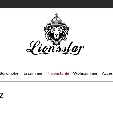
Büromöbel
Esszimmer
Thronstühle
Wohnzimmer
Acces
Z