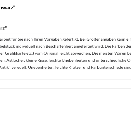
chwarz"
rz"
rbeit für Sie nach Ihren Vorgaben gefertigt. Bei Größenangaben kann ei
öbelstück individuell nach Beschaffenheit angefertigt wird. Die Farben d
r Grafikkarte etc.) vom Original leicht abweichen. Die meisten Waren be
n, Astlöcher, kleine Risse, leichte Unebenheiten und unterschiedliche 
ntik" veredelt. Unebenheiten, leichte Kratzer und Farbunterschiede sin