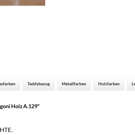
asfarben
Teddybezug
Metallfarben
Holzfarben
L
goni Holz A.129"
HTE.