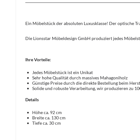
Ein Möbelstück der absoluten Luxusklasse! Der optische 
Die Lionsstar Möbeldesign GmbH produziert jedes Möbelst
Ihre Vorteile:
Jedes Möbelstück ist ein Unikat
Sehr hohe Qualität durch massives Mahagoniholz
Günstige Preise durch die direkte Bestellung beim Herst
Solide und robuste Verarbeitung, wir produzieren zu 1
Details
Höhe ca. 92 cm
Breite ca. 130 cm
Tiefe ca. 30 cm