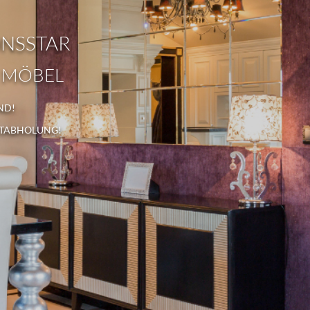
ONSSTAR
 MÖBEL
ND!
STABHOLUNG!