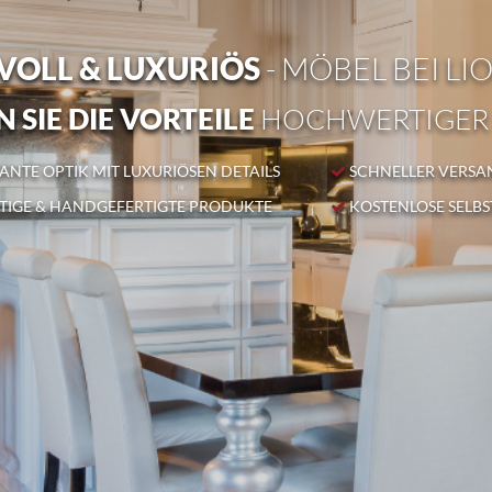
OLL & LUXURIÖS
- MÖBEL BEI LI
 SIE DIE VORTEILE
HOCHWERTIGER
NTE OPTIK MIT LUXURIÖSEN DETAILS
SCHNELLER VERSA
IGE & HANDGEFERTIGTE PRODUKTE
KOSTENLOSE SELB