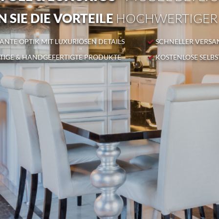
 SIE DIE VORTEILE
HOCHWERTIGER
NTE OPTIK MIT LUXURIÖSEN DETAILS
SCHNELLER VERSA
IGE & HANDGEFERTIGTE PRODUKTE
KOSTENLOSE SELB