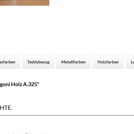
asfarben
Teddybezug
Metallfarben
Holzfarben
L
goni Holz A.325"
HTE.