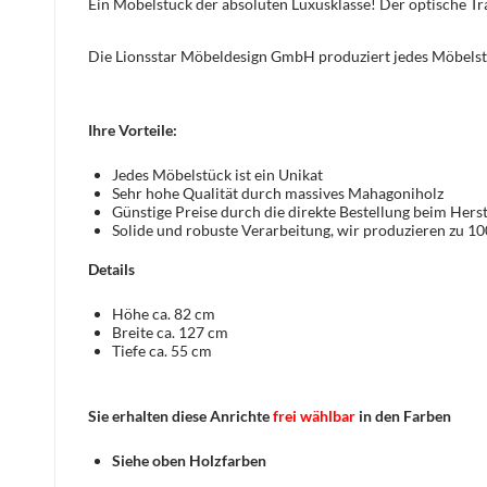
Ein Möbelstück der absoluten Luxusklasse! Der optische 
Die Lionsstar Möbeldesign GmbH produziert jedes Möbelst
Ihre Vorteile:
Jedes Möbelstück ist ein Unikat
Sehr hohe Qualität durch massives Mahagoniholz
Günstige Preise durch die direkte Bestellung beim Herst
Solide und robuste Verarbeitung, wir produzieren zu 1
Details
Höhe ca. 82 cm
Breite ca. 127 cm
Tiefe ca. 55 cm
Sie erhalten diese Anrichte
frei wählbar
in den Farben
Siehe oben Holzfarben