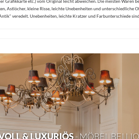
r Grafikkarte etc.) vom Original leicht abweichen. Die meisten Waren be
n, Astlöcher, kleine Risse, leichte Unebenheiten und unterschiedliche 
ntik" veredelt. Unebenheiten, leichte Kratzer und Farbunterschiede sin
OLL & LUXURIÖS
- MÖBEL BEI LI