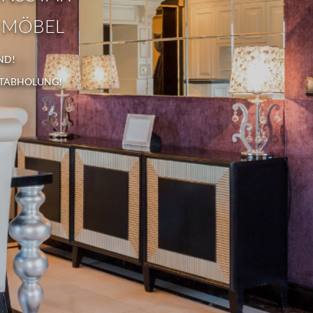
 MÖBEL
ND!
STABHOLUNG!