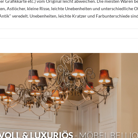
r Grafikkarte etc.) vom Original leicht abweichen. Die meisten Waren be
n, Astlöcher, kleine Risse, leichte Unebenheiten und unterschiedliche 
ntik" veredelt. Unebenheiten, leichte Kratzer und Farbunterschiede sin
OLL & LUXURIÖS
- MÖBEL BEI LI