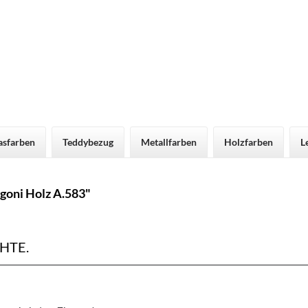
asfarben
Teddybezug
Metallfarben
Holzfarben
L
goni Holz A.583"
HTE.