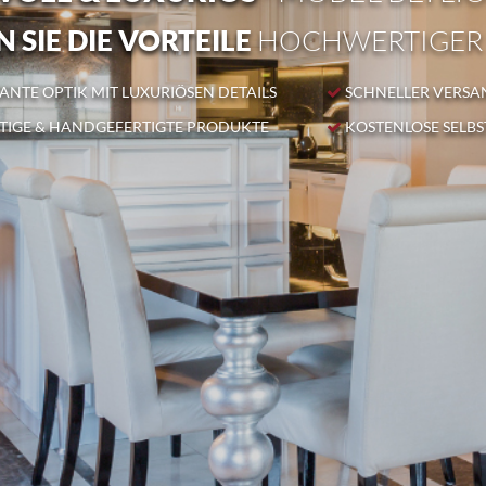
 SIE DIE VORTEILE
HOCHWERTIGER
NTE OPTIK MIT LUXURIÖSEN DETAILS
SCHNELLER VERSA
IGE & HANDGEFERTIGTE PRODUKTE
KOSTENLOSE SELB