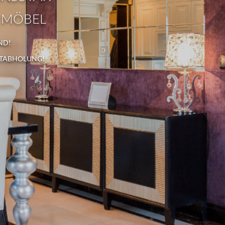
 MÖBEL
ND!
STABHOLUNG!