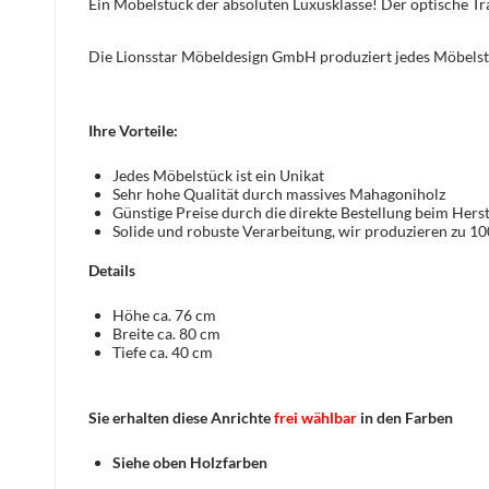
Ein Möbelstück der absoluten Luxusklasse! Der optische 
Die Lionsstar Möbeldesign GmbH produziert jedes Möbelst
Ihre Vorteile:
Jedes Möbelstück ist ein Unikat
Sehr hohe Qualität durch massives Mahagoniholz
Günstige Preise durch die direkte Bestellung beim Herst
Solide und robuste Verarbeitung, wir produzieren zu 1
Details
Höhe ca. 76 cm
Breite ca. 80 cm
Tiefe ca. 40 cm
Sie erhalten diese Anrichte
frei wählbar
in den Farben
Siehe oben Holzfarben