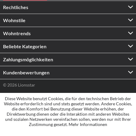
Rechtliches
Wohnstile
Wohntrends
Beliebte Kategorien
Zahlungs­möglichkeiten
Kundenbewertungen
© 2026 Lionsstar
Diese Website benutzt Cookies, die für den technischen Betrieb der
Website erforderlich sind und stets gesetzt werden. Andere Cookies,
die den Komfort bei Benutzung dieser Website erhöhen, der
Direktwerbung dienen oder die Interaktion mit anderen Websites
und sozialen Netzwerken vereinfachen sollen, werden nur mit Ihrer
Zustimmung gesetzt.
Mehr Informationen