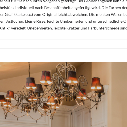
rbeit für Sie nach Ihren Vorgaben gefertigt. Bei Größenangaben kann ei
öbelstück individuell nach Beschaffenheit angefertigt wird. Die Farben d
r Grafikkarte etc.) vom Original leicht abweichen. Die meisten Waren be
n, Astlöcher, kleine Risse, leichte Unebenheiten und unterschiedliche 
ntik" veredelt. Unebenheiten, leichte Kratzer und Farbunterschiede sin