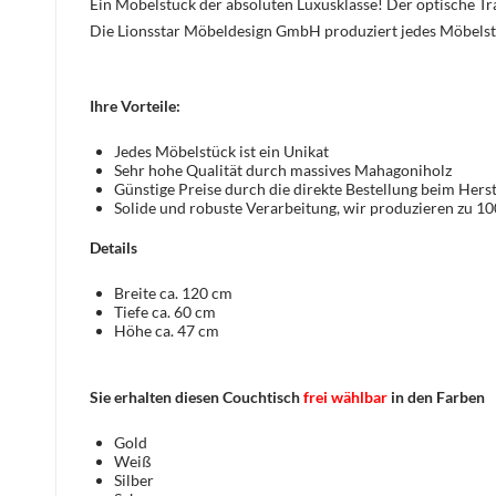
Ein Möbelstück der absoluten Luxusklasse! Der optische 
Die Lionsstar Möbeldesign GmbH produziert jedes Möbelst
Ihre Vorteile:
Jedes Möbelstück ist ein Unikat
Sehr hohe Qualität durch massives Mahagoniholz
Günstige Preise durch die direkte Bestellung beim Herst
Solide und robuste Verarbeitung, wir produzieren zu 1
Details
Breite ca. 120 cm
Tiefe ca. 60 cm
Höhe ca. 47 cm
Sie erhalten diesen Couchtisch
frei wählbar
in den Farben
Gold
Weiß
Silber