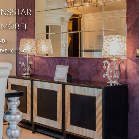
ONSSTAR
 MÖBEL
ND!
STABHOLUNG!