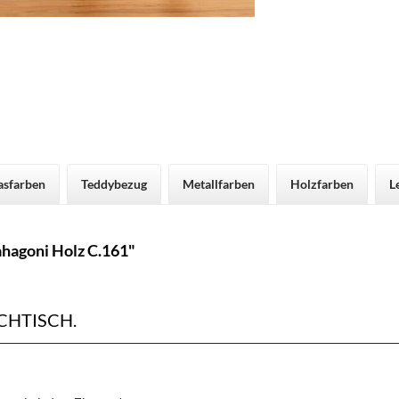
asfarben
Teddybezug
Metallfarben
Holzfarben
L
hagoni Holz C.161"
HTISCH.