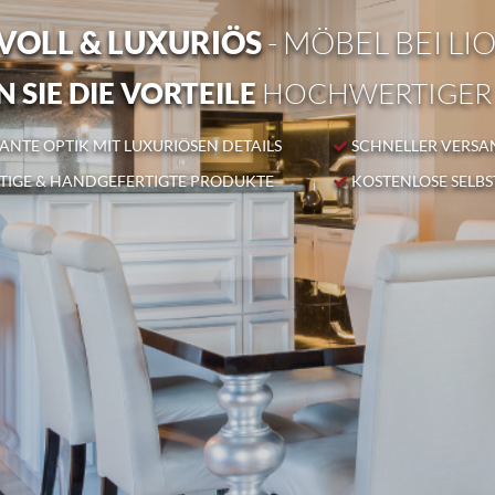
OLL & LUXURIÖS
- MÖBEL BEI LI
 SIE DIE VORTEILE
HOCHWERTIGER
NTE OPTIK MIT LUXURIÖSEN DETAILS
SCHNELLER VERSA
IGE & HANDGEFERTIGTE PRODUKTE
KOSTENLOSE SELB