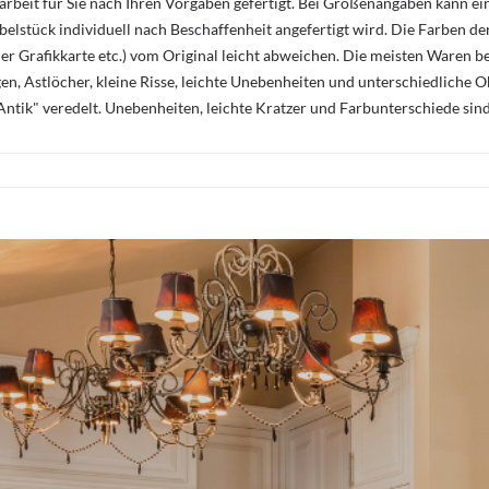
rbeit für Sie nach Ihren Vorgaben gefertigt. Bei Größenangaben kann ei
öbelstück individuell nach Beschaffenheit angefertigt wird. Die Farben d
r Grafikkarte etc.) vom Original leicht abweichen. Die meisten Waren be
n, Astlöcher, kleine Risse, leichte Unebenheiten und unterschiedliche 
ntik" veredelt. Unebenheiten, leichte Kratzer und Farbunterschiede sin