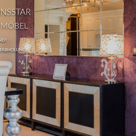
ONSSTAR
 MÖBEL
ND!
STABHOLUNG!