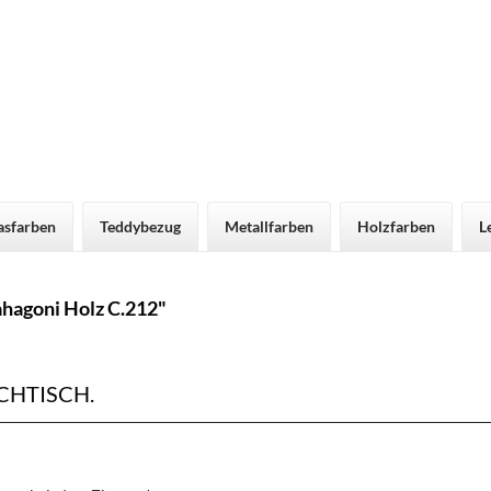
asfarben
Teddybezug
Metallfarben
Holzfarben
L
hagoni Holz C.212"
HTISCH.