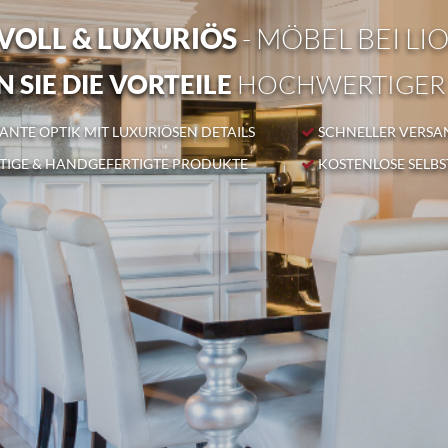
OLL & LUXURIÖS
- MÖBEL BEI LI
 SIE DIE VORTEILE
HOCHWERTIGER
NTE OPTIK MIT LUXURIÖSEN DETAILS
SCHNELLER VERSA
IGE & HANDGEFERTIGTE PRODUKTE
KOSTENLOSE SELB