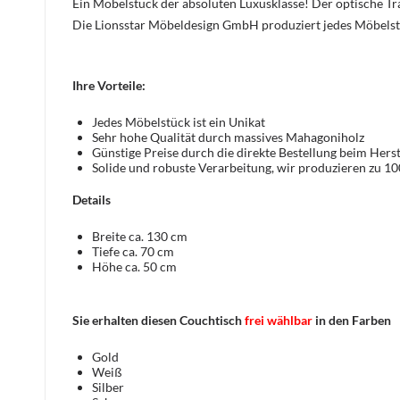
Ein Möbelstück der absoluten Luxusklasse! Der optische 
Die Lionsstar Möbeldesign GmbH produziert jedes Möbelst
Ihre Vorteile:
Jedes Möbelstück ist ein Unikat
Sehr hohe Qualität durch massives Mahagoniholz
Günstige Preise durch die direkte Bestellung beim Herst
Solide und robuste Verarbeitung, wir produzieren zu 1
Details
Breite ca. 130 cm
Tiefe ca. 70 cm
Höhe ca. 50 cm
Sie erhalten diesen Couchtisch
frei wählbar
in den Farben
Gold
Weiß
Silber