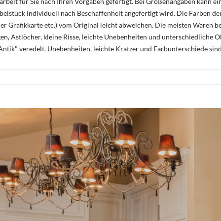
rbeit für Sie nach Ihren Vorgaben gefertigt. Bei Größenangaben kann ei
öbelstück individuell nach Beschaffenheit angefertigt wird. Die Farben d
r Grafikkarte etc.) vom Original leicht abweichen. Die meisten Waren be
n, Astlöcher, kleine Risse, leichte Unebenheiten und unterschiedliche 
ntik" veredelt. Unebenheiten, leichte Kratzer und Farbunterschiede sin