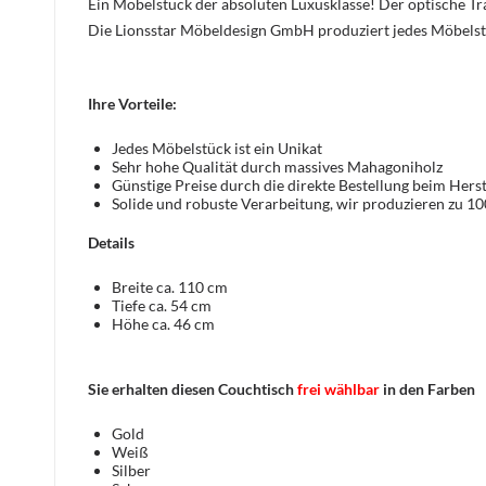
Ein Möbelstück der absoluten Luxusklasse! Der optische 
Die Lionsstar Möbeldesign GmbH produziert jedes Möbelst
Ihre Vorteile:
Jedes Möbelstück ist ein Unikat
Sehr hohe Qualität durch massives Mahagoniholz
Günstige Preise durch die direkte Bestellung beim Herst
Solide und robuste Verarbeitung, wir produzieren zu 1
Details
Breite ca. 110 cm
Tiefe ca. 54 cm
Höhe ca. 46 cm
Sie erhalten diesen Couchtisch
frei wählbar
in den Farben
Gold
Weiß
Silber