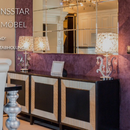
ONSSTAR
 MÖBEL
ND!
STABHOLUNG!