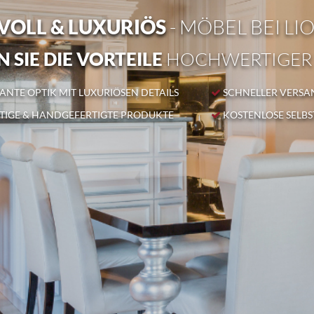
OLL & LUXURIÖS
- MÖBEL BEI LI
 SIE DIE VORTEILE
HOCHWERTIGER
NTE OPTIK MIT LUXURIÖSEN DETAILS
SCHNELLER VERSA
IGE & HANDGEFERTIGTE PRODUKTE
KOSTENLOSE SELB