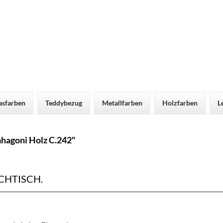
asfarben
Teddybezug
Metallfarben
Holzfarben
L
hagoni Holz C.242"
HTISCH.