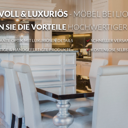
OLL & LUXURIÖS
- MÖBEL BEI LI
 SIE DIE VORTEILE
HOCHWERTIGER
NTE OPTIK MIT LUXURIÖSEN DETAILS
SCHNELLER VERSA
IGE & HANDGEFERTIGTE PRODUKTE
KOSTENLOSE SELB