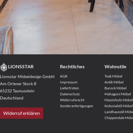
LIONSSTAR
Rechtliches
Wohnstile
Lionsstar Möbeldesign GmbH
AGB
Teak Möbel
Impressum
Antik Möbel
Am Orlener Stock 8
Lieferfristen
Barock Möbel
65232 Taunusstein
Datenschutz
Mahagoni Möbel
Deutschland
Widerrufsrecht
Massivholz Möbel
Sonderanfertigungen
Kolonialstil Möbel
Landhausstil Möb
Widerruf erklären
Chippendale Möb