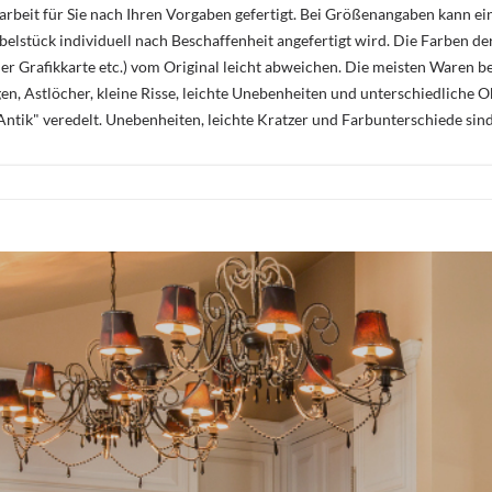
rbeit für Sie nach Ihren Vorgaben gefertigt. Bei Größenangaben kann ei
öbelstück individuell nach Beschaffenheit angefertigt wird. Die Farben d
r Grafikkarte etc.) vom Original leicht abweichen. Die meisten Waren be
n, Astlöcher, kleine Risse, leichte Unebenheiten und unterschiedliche 
ntik" veredelt. Unebenheiten, leichte Kratzer und Farbunterschiede sin