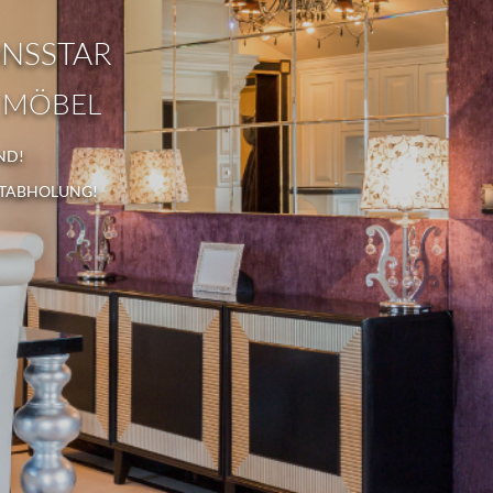
ONSSTAR
 MÖBEL
ND!
STABHOLUNG!