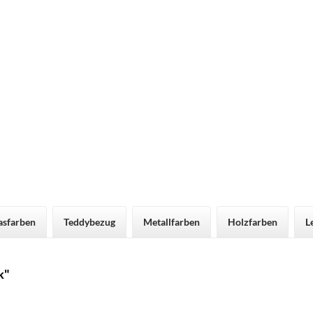
asfarben
Teddybezug
Metallfarben
Holzfarben
L
k"