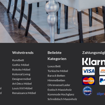
Wohntrends
Beliebte
Zahlungs­mög
Kategorien
Rundbett
Gothic Möbel
Luxus Bett
Rokoko Möbel
Türkische Möbel
Kolonial Living
Barock Betten
Designermöbel
Himmelbetten
Art Déco Möbel
Ohrensessel Leder
el
Louis XVI Möbel
Esstisch Massivholz
el
Renaissance Möbel
Kommode Hochglanz
Schreibtisch Massivholz