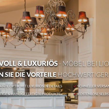
OLL & LUXURIÖS
- MÖBEL BEI LI
 SIE DIE VORTEILE
HOCHWERTIGER
NTE OPTIK MIT LUXURIÖSEN DETAILS
SCHNELLER VERSA
IGE & HANDGEFERTIGTE PRODUKTE
KOSTENLOSE SELB