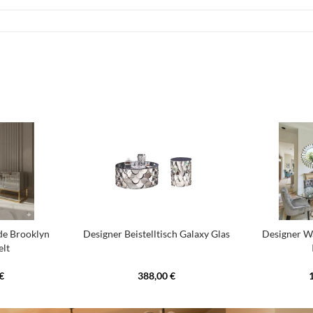
e Brooklyn
Designer Beistelltisch Galaxy Glas
Designer W
elt
€
388,00 €