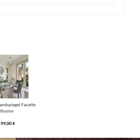
andspiegel Facette
Illusion
199,00 €