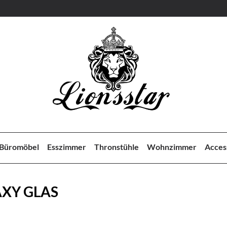
Büromöbel
Esszimmer
Thronstühle
Wohnzimmer
Acces
XY GLAS