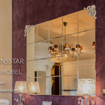
ONSSTAR
 MÖBEL
ND!
STABHOLUNG!