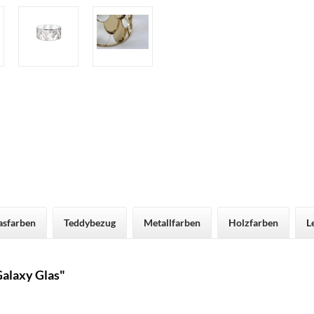
asfarben
Teddybezug
Metallfarben
Holzfarben
L
alaxy Glas"