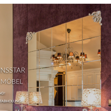
ONSSTAR
 MÖBEL
ND!
STABHOLUNG!