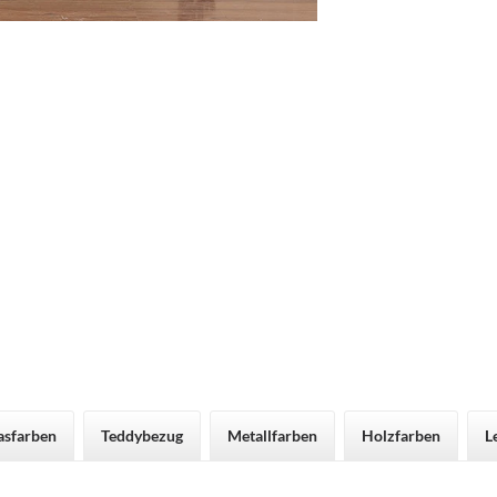
asfarben
Teddybezug
Metallfarben
Holzfarben
L