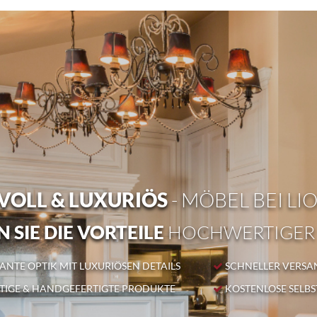
OLL & LUXURIÖS
- MÖBEL BEI LI
 SIE DIE VORTEILE
HOCHWERTIGER
NTE OPTIK MIT LUXURIÖSEN DETAILS
SCHNELLER VERSA
IGE & HANDGEFERTIGTE PRODUKTE
KOSTENLOSE SELB