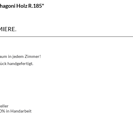
hagoni Holz R.185"
IERE.
Traum in jedem Zimmer!
ück handgefertigt.
eller
00% in Handarbeit