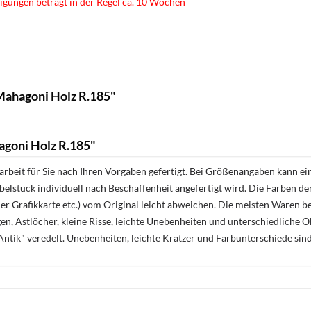
igungen beträgt in der Regel ca. 10 Wochen
Mahagoni Holz R.185"
goni Holz R.185"
rbeit für Sie nach Ihren Vorgaben gefertigt. Bei Größenangaben kann ei
öbelstück individuell nach Beschaffenheit angefertigt wird. Die Farben d
r Grafikkarte etc.) vom Original leicht abweichen. Die meisten Waren be
n, Astlöcher, kleine Risse, leichte Unebenheiten und unterschiedliche 
ntik" veredelt. Unebenheiten, leichte Kratzer und Farbunterschiede sin