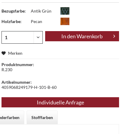
Bezugsfarbe:
Antik Grün
Holzfarbe:
Pecan
In den
Warenkorb
Merken
Produktnummer:
R.230
Artikelnummer:
4059068249179-H-101-B-60
Individuelle Anfrage
ederfarben
Stofffarben