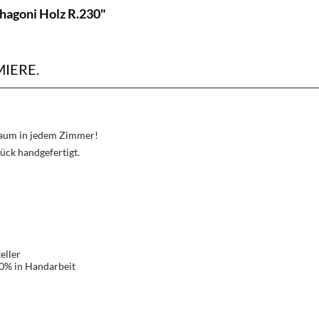
hagoni Holz R.230"
IERE.
Traum in jedem Zimmer!
ück handgefertigt.
eller
00% in Handarbeit