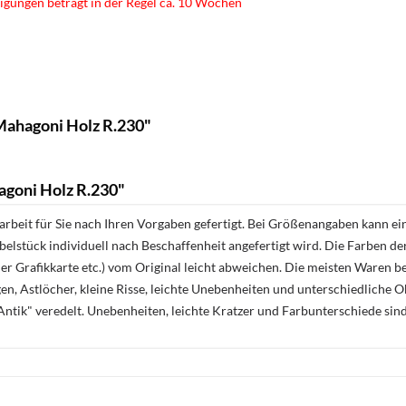
igungen beträgt in der Regel ca. 10 Wochen
Mahagoni Holz R.230"
goni Holz R.230"
rbeit für Sie nach Ihren Vorgaben gefertigt. Bei Größenangaben kann ei
öbelstück individuell nach Beschaffenheit angefertigt wird. Die Farben d
r Grafikkarte etc.) vom Original leicht abweichen. Die meisten Waren be
n, Astlöcher, kleine Risse, leichte Unebenheiten und unterschiedliche 
ntik" veredelt. Unebenheiten, leichte Kratzer und Farbunterschiede sin