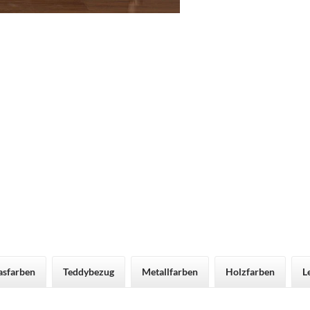
asfarben
Teddybezug
Metallfarben
Holzfarben
L