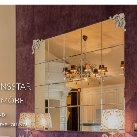
ONSSTAR
 MÖBEL
ND!
STABHOLUNG!