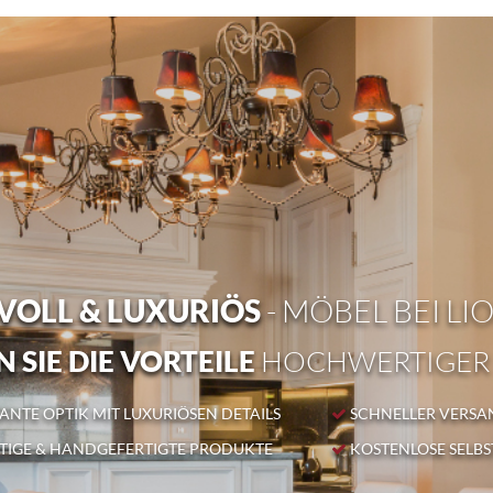
OLL & LUXURIÖS
- MÖBEL BEI LI
 SIE DIE VORTEILE
HOCHWERTIGER
NTE OPTIK MIT LUXURIÖSEN DETAILS
SCHNELLER VERSA
IGE & HANDGEFERTIGTE PRODUKTE
KOSTENLOSE SELB