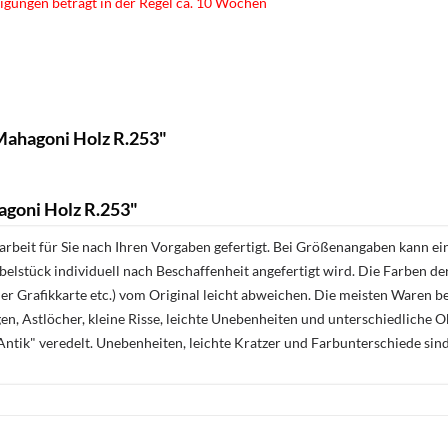
igungen beträgt in der Regel ca. 10 Wochen
Mahagoni Holz R.253"
goni Holz R.253"
rbeit für Sie nach Ihren Vorgaben gefertigt. Bei Größenangaben kann ei
öbelstück individuell nach Beschaffenheit angefertigt wird. Die Farben d
r Grafikkarte etc.) vom Original leicht abweichen. Die meisten Waren be
n, Astlöcher, kleine Risse, leichte Unebenheiten und unterschiedliche 
ntik" veredelt. Unebenheiten, leichte Kratzer und Farbunterschiede sin