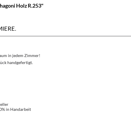
hagoni Holz R.253"
IERE.
Traum in jedem Zimmer!
ück handgefertigt.
eller
00% in Handarbeit