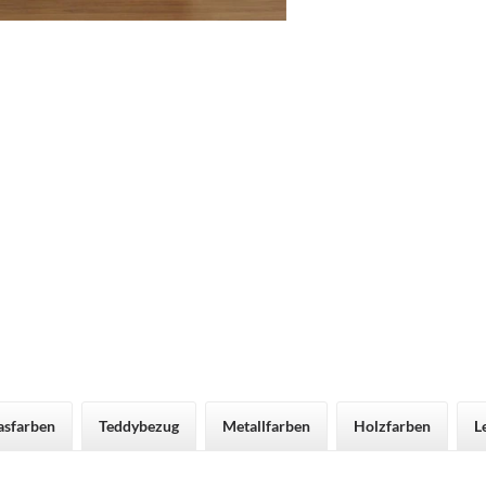
asfarben
Teddybezug
Metallfarben
Holzfarben
L