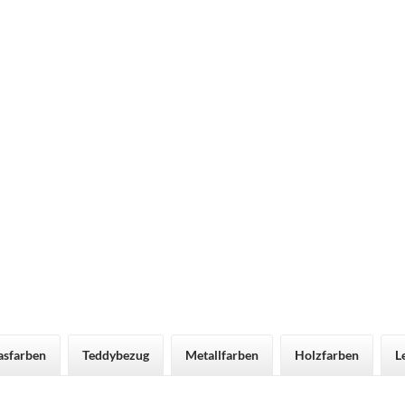
asfarben
Teddybezug
Metallfarben
Holzfarben
L