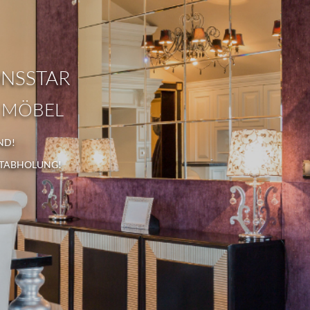
ONSSTAR
 MÖBEL
ND!
STABHOLUNG!