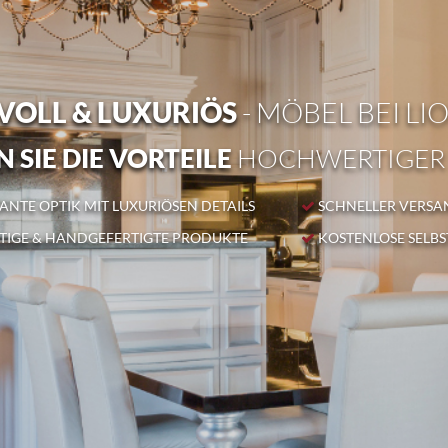
OLL & LUXURIÖS
- MÖBEL BEI LI
 SIE DIE VORTEILE
HOCHWERTIGER
NTE OPTIK MIT LUXURIÖSEN DETAILS
SCHNELLER VERSA
IGE & HANDGEFERTIGTE PRODUKTE
KOSTENLOSE SELB