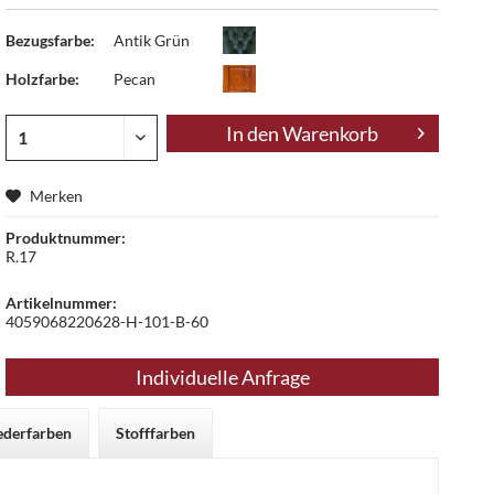
Bezugsfarbe:
Antik Grün
Holzfarbe:
Pecan
In den
Warenkorb
Merken
Produktnummer:
R.17
Artikelnummer:
4059068220628-H-101-B-60
Individuelle Anfrage
ederfarben
Stofffarben