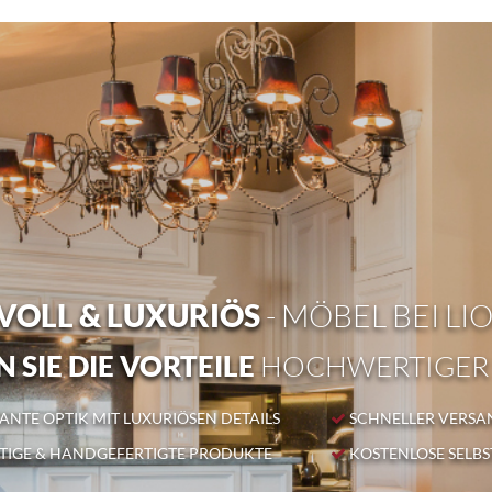
OLL & LUXURIÖS
- MÖBEL BEI LI
 SIE DIE VORTEILE
HOCHWERTIGER
NTE OPTIK MIT LUXURIÖSEN DETAILS
SCHNELLER VERSA
IGE & HANDGEFERTIGTE PRODUKTE
KOSTENLOSE SELB