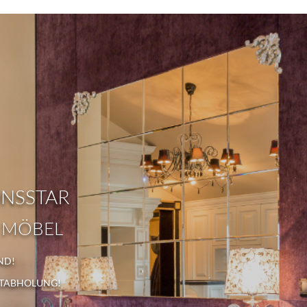
ONSSTAR
 MÖBEL
ND!
STABHOLUNG!