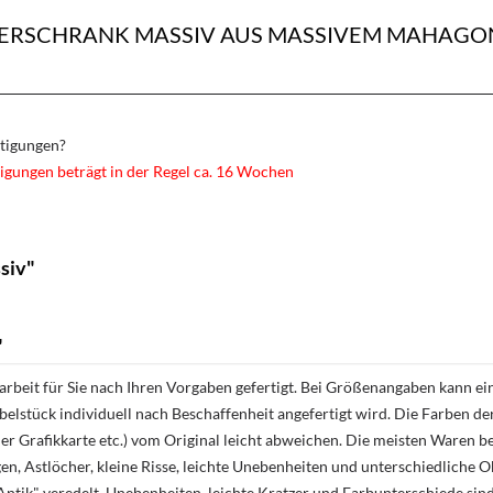
DERSCHRANK MASSIV AUS MASSIVEM MAHAGON
rtigungen?
igungen beträgt in der Regel ca. 16 Wochen
siv"
"
rbeit für Sie nach Ihren Vorgaben gefertigt. Bei Größenangaben kann ei
öbelstück individuell nach Beschaffenheit angefertigt wird. Die Farben d
r Grafikkarte etc.) vom Original leicht abweichen. Die meisten Waren be
n, Astlöcher, kleine Risse, leichte Unebenheiten und unterschiedliche 
ntik" veredelt. Unebenheiten, leichte Kratzer und Farbunterschiede sin