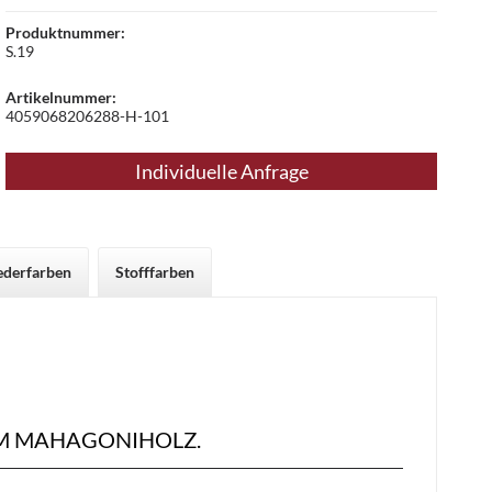
Produktnummer:
S.19
Artikelnummer:
4059068206288-H-101
Individuelle Anfrage
ederfarben
Stofffarben
M MAHAGONIHOLZ.