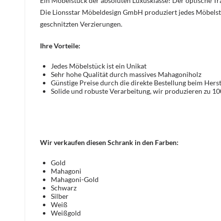
Ein Möbelstück der absoluten Luxusklasse! Der optische 
Die Lionsstar Möbeldesign GmbH produziert jedes Möbelst
geschnitzten Verzierungen.
Ihre Vorteile:
Jedes Möbelstück ist ein Unikat
Sehr hohe Qualität durch massives Mahagoniholz
Günstige Preise durch die direkte Bestellung beim Herst
Solide und robuste Verarbeitung, wir produzieren zu 1
Wir verkaufen diesen Schrank in den Farben:
Gold
Mahagoni
Mahagoni-Gold
Schwarz
Silber
Weiß
Weißgold