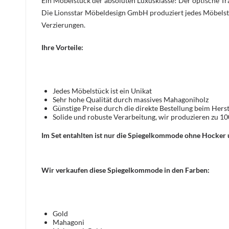
Ein Möbelstück der absoluten Luxusklasse! Der optische 
Die Lionsstar Möbeldesign GmbH produziert jedes Möbelst
Verzierungen.
Ihre Vorteile:
Jedes Möbelstück ist ein Unikat
Sehr hohe Qualität durch massives Mahagoniholz
Günstige Preise durch die direkte Bestellung beim Herst
Solide und robuste Verarbeitung, wir produzieren zu 1
Im Set entahlten ist nur die Spiegelkommode ohne Hocker 
Wir verkaufen diese Spiegelkommode in den Farben:
Gold
Mahagoni