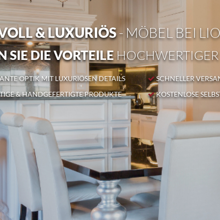
OLL & LUXURIÖS
- MÖBEL BEI LI
 SIE DIE VORTEILE
HOCHWERTIGER
NTE OPTIK MIT LUXURIÖSEN DETAILS
SCHNELLER VERSA
IGE & HANDGEFERTIGTE PRODUKTE
KOSTENLOSE SELB