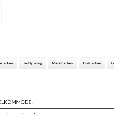
asfarben
Teddybezug
Metallfarben
Holzfarben
L
ELKOMMODE.