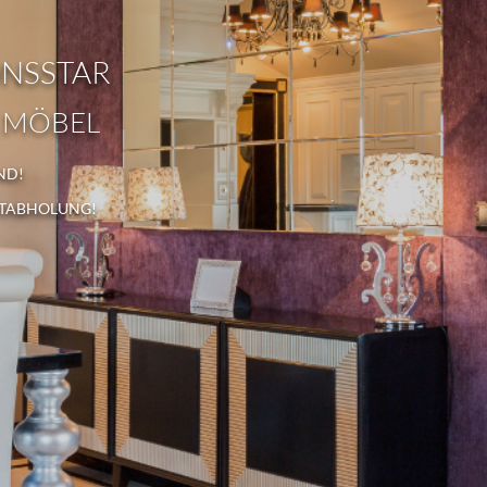
ONSSTAR
 MÖBEL
ND!
STABHOLUNG!