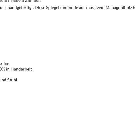
Traum in jedem Zimmer!
ück handgefertigt. Diese Spiegelkommode aus massivem Mahagoniholz ha
eller
00% in Handarbeit
und Stuhl.